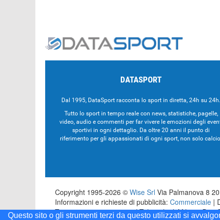
DATASPORT
Dal 1995, DataSport racconta lo sport in diretta, 24h su 24h
Tutto lo sport in tempo reale con news, statistiche, pagelle,
video, audio e commenti per far vivere le emozioni degli even
sportivi in ogni dettaglio. Da oltre 20 anni il punto di
riferimento per gli appassionati di ogni sport, non solo calcio
Copyright 1995-2026 ©
Wise Srl
Via Palmanova 8 201
Informazioni e richieste di pubblicità:
Commerciale
| 
Testata registrata presso il Tribunale di Milano: Dat
Questo sito o gli strumenti terzi da questo utilizzati si avvalg