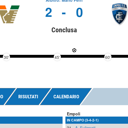
Arbitro: Mario Perri
2
-
0
Conclusa
30'
45'
60'
NO
RISULTATI
CALENDARIO
Empoli
IN CAMPO (3-4-2-1)
21
A. Fulignati