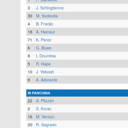
3
J. Schingtienne
30
M. Svoboda
4
B. Franjic
18
A. Hainaut
71
K. Perez
6
G. Busio
8
I. Doumbia
5
R. Haps
10
J. Yeboah
9
A. Adorante
IN PANCHINA
22
A. Plizzari
2
S. Korac
16
M. Venturi
20
R. Sagrado