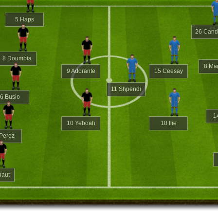
5 Haps
26 Cand
8 Doumbia
8 Ma
9 Adorante
15 Ceesay
11 Shpendi
6 Busio
1
10 Yeboah
10 Ilie
Perez
naut