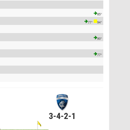
85°
77°
94°
90°
77°
3-4-2-1