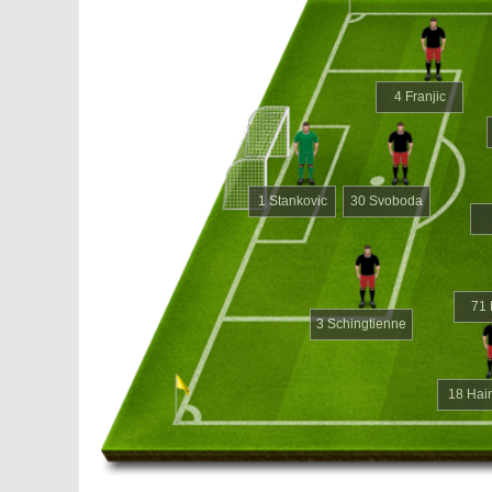
4 Franjic
1 Stankovic
30 Svoboda
71 
3 Schingtienne
18 Hai