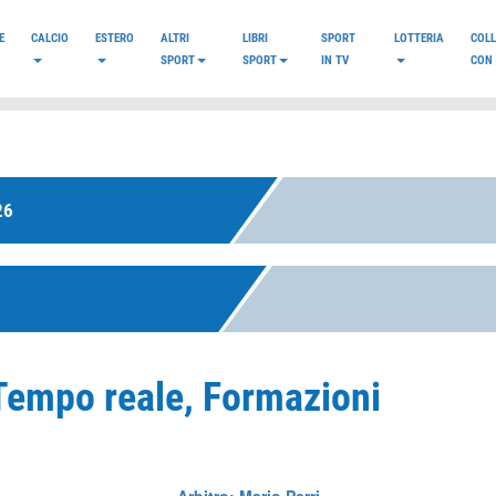
E
CALCIO
ESTERO
ALTRI
LIBRI
SPORT
LOTTERIA
COL
SPORT
SPORT
IN TV
CON 
26
 Tempo reale, Formazioni