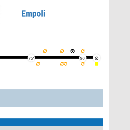
Empoli
75'
90'