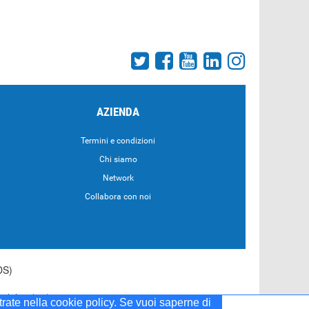
AZIENDA
Termini e condizioni
Chi siamo
Network
Collabora con noi
DS)
55 del 20/04/2001
strate nella cookie policy. Se vuoi saperne di