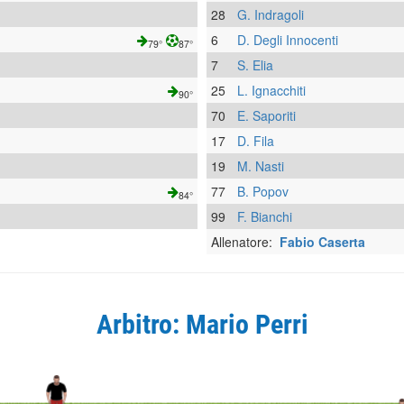
28
G. Indragoli
6
D. Degli Innocenti
79°
87°
7
S. Elia
25
L. Ignacchiti
90°
70
E. Saporiti
17
D. Fila
19
M. Nasti
77
B. Popov
84°
99
F. Bianchi
Allenatore:
Fabio Caserta
Arbitro: Mario Perri