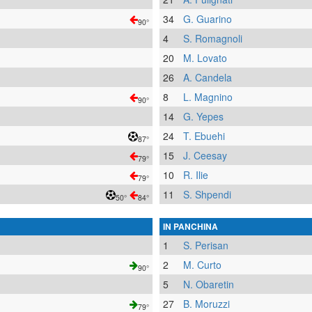
34
G. Guarino
90°
4
S. Romagnoli
20
M. Lovato
26
A. Candela
8
L. Magnino
90°
14
G. Yepes
24
T. Ebuehi
87°
15
J. Ceesay
79°
10
R. Ilie
79°
11
S. Shpendi
50°
84°
IN PANCHINA
1
S. Perisan
2
M. Curto
90°
5
N. Obaretin
27
B. Moruzzi
79°