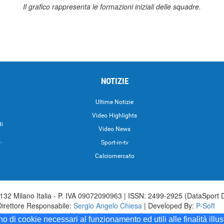
Il grafico rappresenta le formazioni iniziali delle squadre.
NOTIZIE
.
Ultime Notizie
Video Highlights
ti
Video News
.
Sport-in-tv
Calciomercato
32 Milano Italia - P. IVA 09072090963 | ISSN: 2499-2925 (DataSport 
Direttore Responsabile:
Sergio Angelo Chiesa
| Developed By:
P-Soft
aSport iscrizione n.173 del 30/03/1985 - www.datasport.it iscrizione n.2
ono di cookie necessari al funzionamento ed utili alle finalità illu