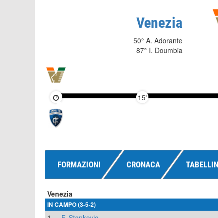
Venezia
50° A. Adorante
87° I. Doumbia
15'
FORMAZIONI
CRONACA
TABELLI
Venezia
IN CAMPO (3-5-2)
1
F. Stankovic