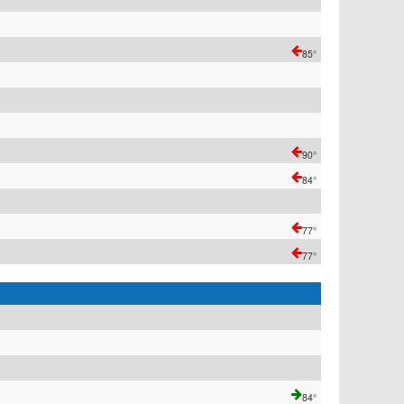
85°
90°
84°
77°
77°
84°