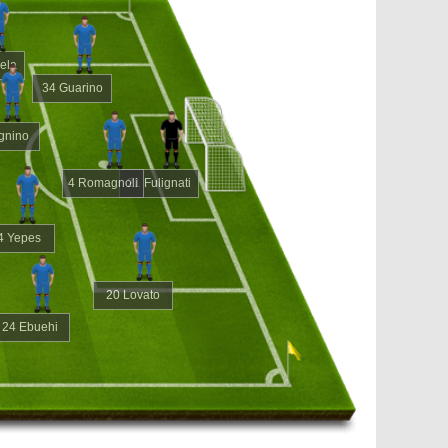
ela
34 Guarino
gnino
4 Romagnoli
21 Fulignati
4 Yepes
20 Lovato
24 Ebuehi