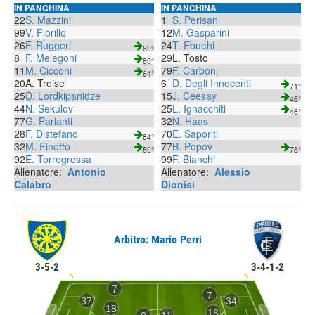
IN PANCHINA
IN PANCHINA
22
S. Mazzini
1
S. Perisan
99
V. Fiorillo
12
M. Gasparini
26
F. Ruggeri
24
T. Ebuehi
69°
8
F. Melegoni
29
L. Tosto
80°
11
M. Cicconi
79
F. Carboni
64°
20
A. Troise
6
D. Degli Innocenti
71°
25
D. Lordkipanidze
15
J. Ceesay
46°
44
N. Sekulov
25
L. Ignacchiti
46°
77
G. Parlanti
32
N. Haas
28
F. Distefano
70
E. Saporiti
64°
32
M. Finotto
77
B. Popov
80°
78°
92
E. Torregrossa
99
F. Bianchi
Allenatore:
Antonio
Allenatore:
Alessio
Calabro
Dionisi
Arbitro: Mario Perri
3-5-2
3-4-1-2
7
7
37
34
18
18