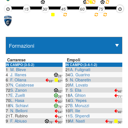
15'
30'
45'
60'
75'
90'
Carrarese
Empoli
IN CAMPO (3-5-2)
IN CAMPO (3-4-1-2)
1
M. Bleve
21
A. Fulignati
4
J. Illanes
34
G. Guarino
28°
6
F. Oliana
5
N. Obaretin
69°
67°
37
N. Calabrese
20
M. Lovato
72
S. Zanon
7
S. Elia
62°
46°
17
E. Zuelli
18
A. Ghion
28°
71°
70
L. Hasa
14
G. Yepes
80°
18
N. Schiavi
27
B. Moruzzi
76°
7
N. Belloni
10
R. Ilie
64°
46°
21
T. Rubino
11
S. Shpendi
64°
9
F. Abiuso
19
M. Nasti
76°
80°
78°
36°