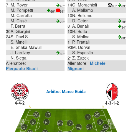
7
M. Rover
14
G. Morachioli
46°
93°
69°
M. Pompetti
A. Mallamo
66°
91°
M. Carretta
10
N. Bellomo
M. Cissé
D. Ceter
79°
70°
F. Berra
8
A. Benali
34°
30
A. Giorgini
10
R. Botta
24
S. Davi S.
S. Molina
88°
S. Minelli
1
P. Frattali
E. Shaka Mawuli
93
M. Dorval
J. Larrivey
S. Esposito
89°
N. Siega
21
Z. Zuzek
Allenatore:
Allenatore:
Michele
Pierpaolo Bisoli
Mignani
Arbitro: Marco Guida
4-4-2
4-3-1-2
26
17
25
4
5
Fi
6
Ma
7
1
Fo
17
Ca