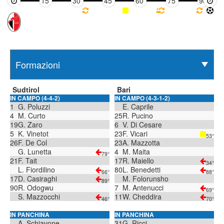
15'
30'
45'
60'
75'
90'
Sudtirol
Bari
IN CAMPO (4-4-2)
IN CAMPO (4-3-1-2)
1
G. Poluzzi
E. Caprile
4
M. Curto
25
R. Pucino
19
G. Zaro
6
V. Di Cesare
5
K. Vinetot
23
F. Vicari
53°
26
F. De Col
23
A. Mazzotta
G. Lunetta
4
M. Maita
79°
21
F. Tait
17
R. Maiello
34°
L. Fiordilino
80
L. Benedetti
66°
88°
17
D. Casiraghi
M. Folorunsho
89°
90
R. Odogwu
7
M. Antenucci
69°
S. Mazzocchi
11
W. Cheddira
46°
70°
IN PANCHINA
IN PANCHINA
A. Schiavone
31
G. Ricci