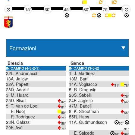
15'
30'
45'
60'
75'
90'
Brescia
Genoa
IN CAMPO (4-3-2-1)
IN CAMPO (3-5-2)
22
L. Andrenacci
1
J. Martinez
18
A. Jallow
13
M. Bani
32
A. Papetti
14
A. Vogliacco
81°
78°
28
D. Adorni
5
R. Dragusin
3
M. Huard
20
S. Sabelli
76°
25
D. Bisoli
24
F. Jagiello
82°
66°
5
T. Van de Looi
47
M. Badelj
81°
E. Ndoj
8
K. Strootman
59°
66°
P. Rodriguez
55
R. Haps
71°
23
N. Galazzi
11
A. Gudmundsson
58°
70°
20
F. Ayé
71°
91°
E. Salcedo
46°
66°