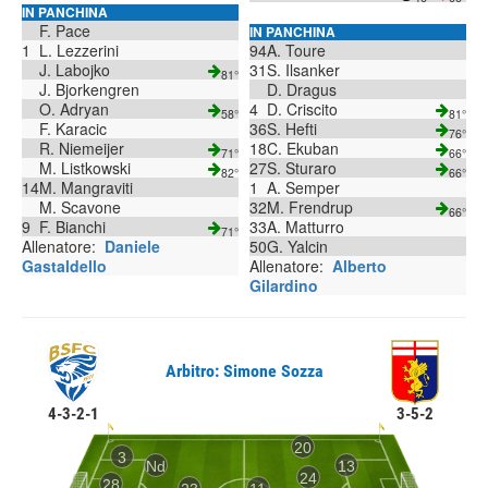
IN PANCHINA
F. Pace
IN PANCHINA
1
L. Lezzerini
94
A. Toure
J. Labojko
31
S. Ilsanker
81°
J. Bjorkengren
D. Dragus
O. Adryan
4
D. Criscito
58°
81°
F. Karacic
36
S. Hefti
76°
R. Niemeijer
18
C. Ekuban
71°
66°
M. Listkowski
27
S. Sturaro
82°
66°
14
M. Mangraviti
1
A. Semper
M. Scavone
32
M. Frendrup
66°
9
F. Bianchi
33
A. Matturro
71°
Allenatore:
Daniele
50
G. Yalcin
Gastaldello
Allenatore:
Alberto
Gilardino
Arbitro: Simone Sozza
4-3-2-1
3-5-2
20
3
Nd
13
24
28