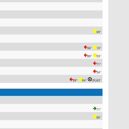
69°
46°
10°
89°
53°
71°
54°
89°
64°
(R)
63°
71°
80°