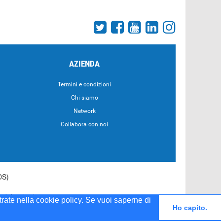
AZIENDA
Termini e condizioni
Chi siamo
Network
Collabora con noi
DS)
55 del 20/04/2001
strate nella cookie policy. Se vuoi saperne di
Ho capito.