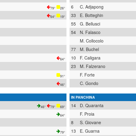
6
C. Adjapong
79°
26°
33
E. Botteghin
64°
19°
55
G. Bellusci
54
N. Falasco
M. Collocolo
77
M. Buchel
10
F. Caligara
64°
23
M. Falzerano
F. Forte
91°
C. Gondo
46°
IN PANCHINA
14
D. Quaranta
46°
79°
69°
F. Proia
64°
8
S. Giovane
13
E. Guarna
79°