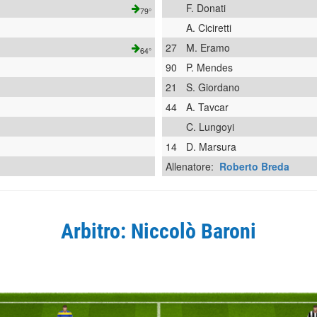
F. Donati
79°
A. Ciciretti
27
M. Eramo
64°
90
P. Mendes
21
S. Giordano
44
A. Tavcar
C. Lungoyi
14
D. Marsura
Allenatore:
Roberto Breda
Arbitro: Niccolò Baroni