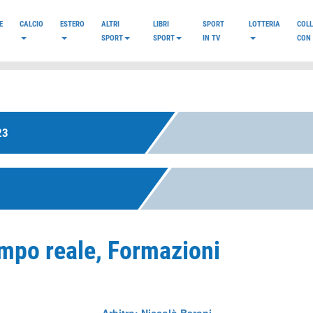
E
CALCIO
ESTERO
ALTRI
LIBRI
SPORT
LOTTERIA
COL
SPORT
SPORT
IN TV
CON 
23
empo reale, Formazioni