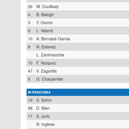
26
W. Coulibaly
4
B. Balogh
3
Y. Osorio
5
L. Valenti
10
A. Bernabé Garcia
8
N. Estevez
L. Zanimacchia
10
F. Vazquez
47
V. Zagaritis
9
G. Charpentier
IN PANCHINA
19
S. Sohm
98
D. Man
11
S. Juric
R. Inglese