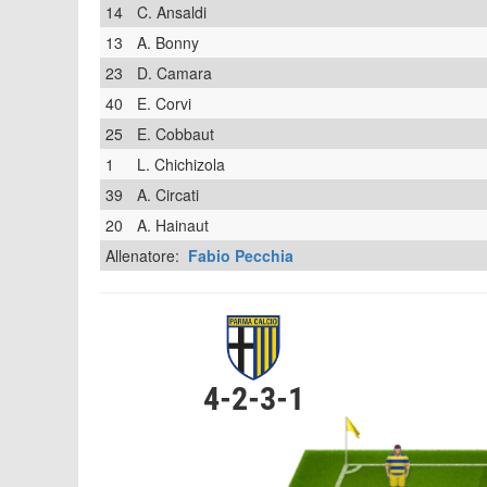
14
C. Ansaldi
13
A. Bonny
23
D. Camara
40
E. Corvi
25
E. Cobbaut
1
L. Chichizola
39
A. Circati
20
A. Hainaut
Allenatore:
Fabio Pecchia
4-2-3-1