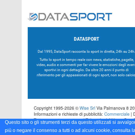
DATASPORT
Dal 1995, DataSport racconta lo sport in diretta, 24h su 24h
Tutto lo sport in tempo reale con news, statistiche, pagelle,
video, audio e commenti per far vivere le emozioni degli even
sportivi in ogni dettaglio. Da oltre 20 anni il punto di
riferimento per gli appassionati di ogni sport, non solo calcio
Copyright 1995-2026 ©
Wise Srl
Via Palmanova 8 201
Informazioni e richieste di pubblicità:
Commerciale
| 
Testata registrata presso il Tribunale di Milano: Dat
Questo sito o gli strumenti terzi da questo utilizzati si avvalg
più o negare il consenso a tutti o ad alcuni cookie, consulta l