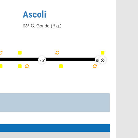
Ascoli
63° C. Gondo (Rig.)
75'
90'