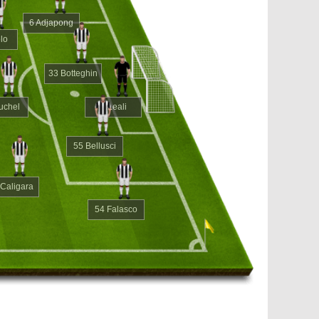
6 Adjapong
lo
33 Botteghin
uchel
1 Leali
55 Bellusci
 Caligara
54 Falasco