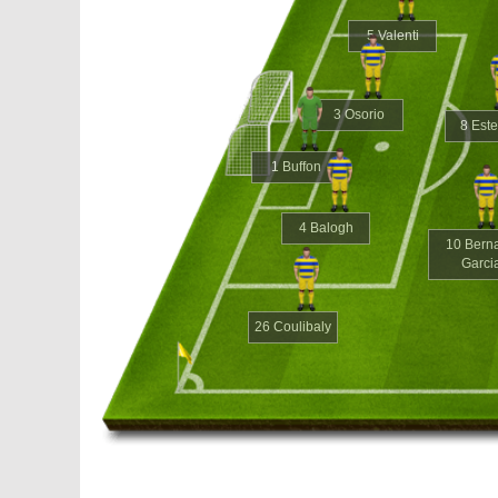
5 Valenti
3 Osorio
8 Est
1 Buffon
4 Balogh
10 Bern
Garci
26 Coulibaly