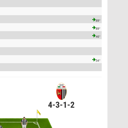
89°
89°
46°
54°
4-3-1-2