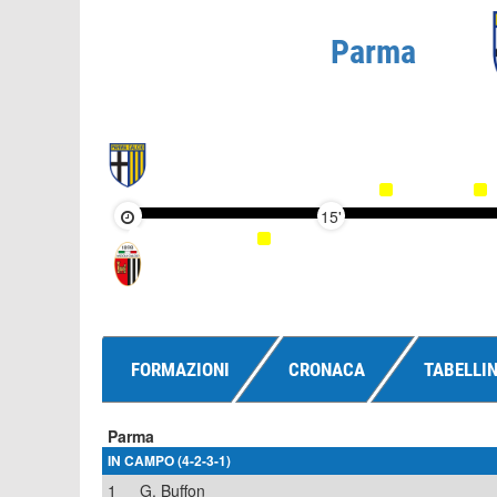
Parma
15'
FORMAZIONI
CRONACA
TABELLI
Parma
IN CAMPO (4-2-3-1)
1
G. Buffon