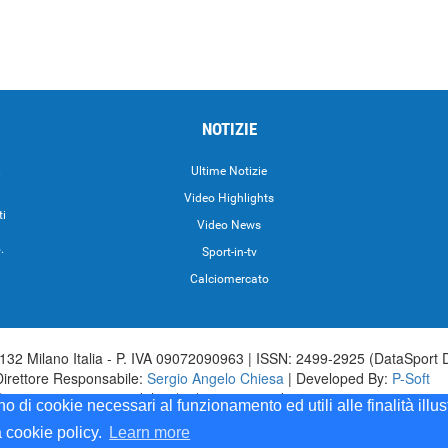
NOTIZIE
.
Ultime Notizie
Video Highlights
ti
Video News
.
Sport-in-tv
Calciomercato
32 Milano Italia - P. IVA 09072090963 | ISSN: 2499-2925 (DataSport 
Direttore Responsabile:
Sergio Angelo Chiesa
| Developed By:
P-Soft
aSport iscrizione n.173 del 30/03/1985 - www.datasport.it iscrizione n.2
ono di cookie necessari al funzionamento ed utili alle finalità illu
a cookie policy.
Learn more