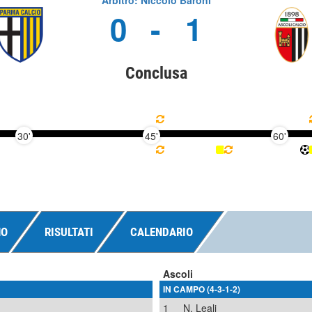
Arbitro: Niccolò Baroni
0
-
1
Conclusa
30'
45'
60'
NO
RISULTATI
CALENDARIO
Ascoli
IN CAMPO (4-3-1-2)
1
N. Leali