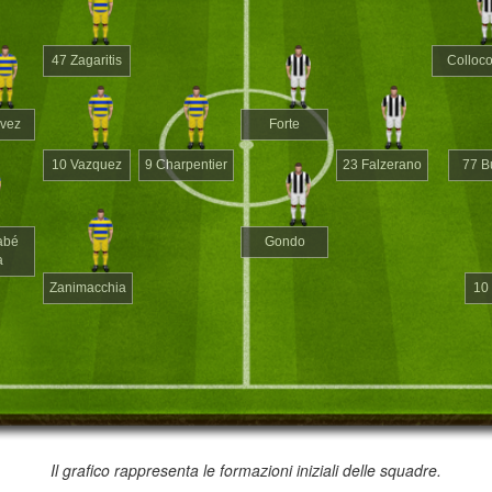
47 Zagaritis
Colloco
evez
Forte
10 Vazquez
9 Charpentier
23 Falzerano
77 B
abé
Gondo
a
Zanimacchia
10
Il grafico rappresenta le formazioni iniziali delle squadre.