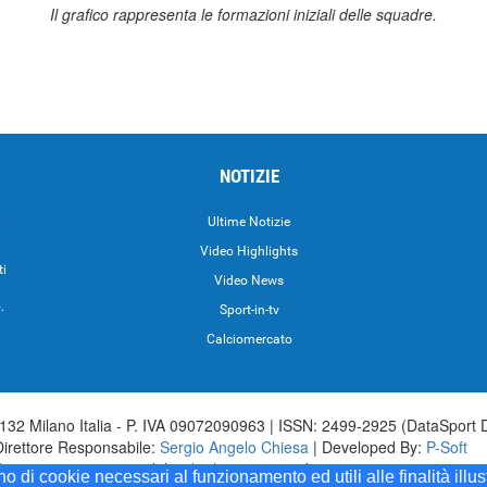
Il grafico rappresenta le formazioni iniziali delle squadre.
NOTIZIE
.
Ultime Notizie
Video Highlights
ti
Video News
.
Sport-in-tv
Calciomercato
32 Milano Italia - P. IVA 09072090963 | ISSN: 2499-2925 (DataSport 
Direttore Responsabile:
Sergio Angelo Chiesa
| Developed By:
P-Soft
aSport iscrizione n.173 del 30/03/1985 - www.datasport.it iscrizione n.2
ono di cookie necessari al funzionamento ed utili alle finalità illu