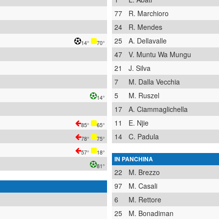
77
R. Marchioro
24
R. Mendes
25
A. Dellavalle
14°
70°
47
V. Muntu Wa Mungu
21
J. Silva
7
M. Dalla Vecchia
5
M. Ruszel
14°
17
A. Ciammaglichella
11
E. Njie
85°
65°
14
C. Padula
78°
75°
57°
18°
IN PANCHINA
81°
22
M. Brezzo
97
M. Casali
6
M. Rettore
25
M. Bonadiman