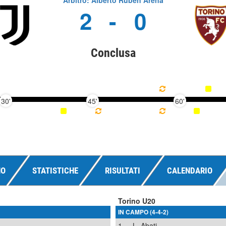
Arbitro: Alberto Ruben Arena
2
-
0
Conclusa
30'
45'
60'
NO
STATISTICHE
RISULTATI
CALENDARIO
Torino U20
IN CAMPO (4-4-2)
1
L. Abati