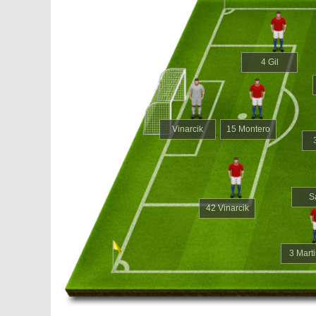
4 Gil
Vinarcik
15 Montero
S
42 Vinarcik
3 Mart