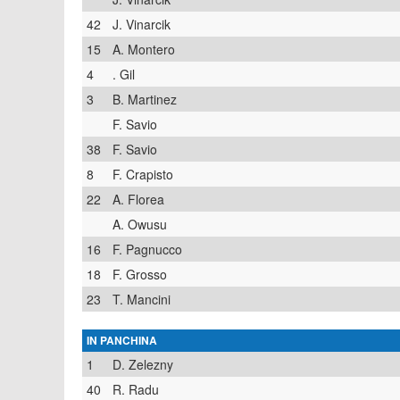
42
J. Vinarcik
15
A. Montero
4
. Gil
3
B. Martinez
F. Savio
38
F. Savio
8
F. Crapisto
22
A. Florea
A. Owusu
16
F. Pagnucco
18
F. Grosso
23
T. Mancini
IN PANCHINA
1
D. Zelezny
40
R. Radu