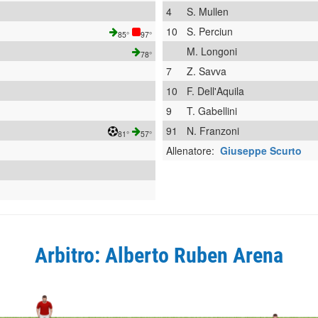
4
S. Mullen
10
S. Perciun
85°
97°
M. Longoni
78°
7
Z. Savva
10
F. Dell'Aquila
9
T. Gabellini
91
N. Franzoni
81°
57°
Allenatore:
Giuseppe Scurto
Arbitro: Alberto Ruben Arena