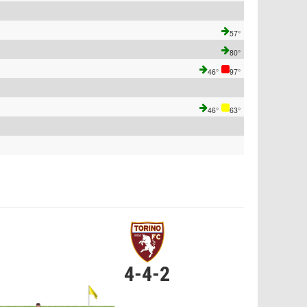
57°
80°
46°
97°
46°
63°
4-4-2