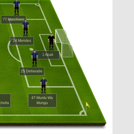
77 Marchioro
24 Mendes
1 Abati
25 Dellavalle
47 Muntu Wa
hella
Mungu