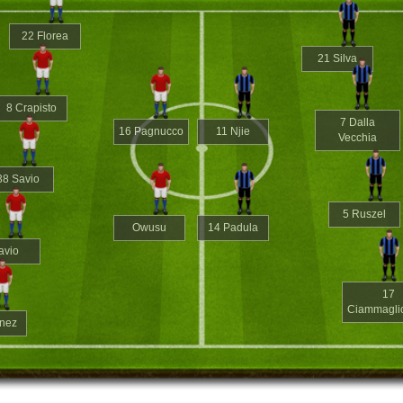
22 Florea
21 Silva
8 Crapisto
7 Dalla
16 Pagnucco
11 Njie
Vecchia
38 Savio
5 Ruszel
Owusu
14 Padula
avio
17
Ciammaglic
inez