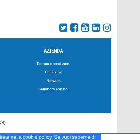
AZIENDA
Termini e condizioni
Chi siamo
Network
Collabora con noi
DS)
55 del 20/04/2001
strate nella cookie policy. Se vuoi saperne di