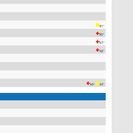
91°
80°
57°
46°
46°
40°