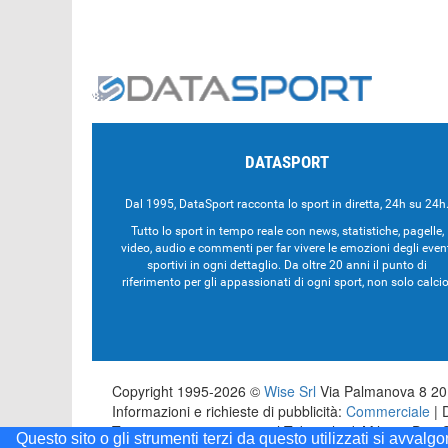
DATASPORT
Dal 1995, DataSport racconta lo sport in diretta, 24h su 24h
Tutto lo sport in tempo reale con news, statistiche, pagelle,
video, audio e commenti per far vivere le emozioni degli even
sportivi in ogni dettaglio. Da oltre 20 anni il punto di
riferimento per gli appassionati di ogni sport, non solo calcio
Copyright 1995-2026 ©
Wise Srl
Via Palmanova 8 201
Informazioni e richieste di pubblicità:
Commerciale
| 
Testata registrata presso il Tribunale di Milano: Dat
Questo sito o gli strumenti terzi da questo utilizzati si avvalg