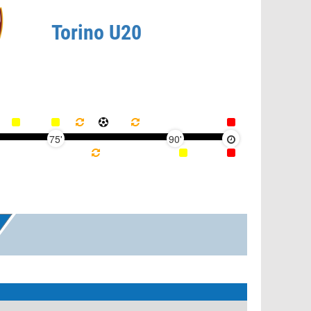
Torino U20
75'
90'