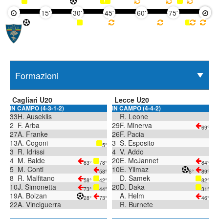
15'
30'
45'
60'
75'
90'
Cagliari U20
Lecce U20
IN CAMPO (4-3-1-2)
IN CAMPO (4-4-2)
33
H. Auseklis
R. Leone
2
F. Arba
29
F. Minerva
69°
27
A. Franke
26
F. Pacia
13
A. Cogoni
3
S. Esposito
5°
3
R. Idrissi
4
V. Addo
4
M. Balde
20
E. McJannet
83°
78°
84°
5
M. Conti
10
E. Yilmaz
58°
6°
89°
8
R. Malfitano
D. Samek
58°
42°
82°
10
J. Simonetta
20
D. Daka
73°
44°
31°
19
A. Bolzan
A. Helm
28°
73°
46°
22
A. Vinciguerra
R. Burnete