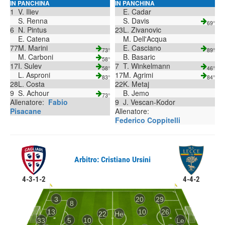
IN PANCHINA
IN PANCHINA
1
V. Iliev
E. Cadar
S. Renna
S. Davis
69°
6
N. Pintus
23
L. Zivanovic
E. Catena
M. Dell'Acqua
77
M. Marini
E. Casciano
73°
89°
M. Carboni
B. Basaric
58°
17
I. Sulev
7
T. Winkelmann
58°
46°
L. Asproni
17
M. Agrimi
83°
84°
28
L. Costa
22
K. Metaj
9
S. Achour
B. Jemo
73°
Allenatore:
Fabio
9
J. Vescan-Kodor
Pisacane
Allenatore:
Federico Coppitelli
Arbitro: Cristiano Ursini
4-3-1-2
4-4-2
3
20
29
8
13
10
26
22
He
33
5
10
Le