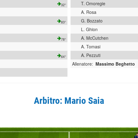
T. Omoregie
32°
A. Rosa
G. Bozzato
83°
L. Ghion
A. McCutchen
78°
A. Tomasi
A. Pezzuti
64°
Allenatore:
Massimo Beghetto
Arbitro: Mario Saia