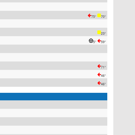
75°
70°
23°
5°
59°
71°
46°
46°