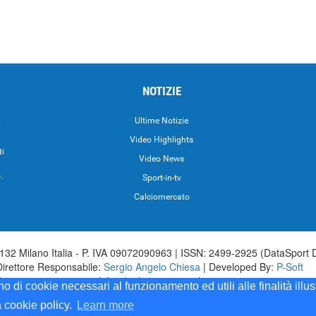
NOTIZIE
.
Ultime Notizie
Video Highlights
ti
Video News
.
Sport-in-tv
Calciomercato
32 Milano Italia - P. IVA 09072090963 | ISSN: 2499-2925 (DataSport 
Direttore Responsabile:
Sergio Angelo Chiesa
| Developed By:
P-Soft
aSport iscrizione n.173 del 30/03/1985 - www.datasport.it iscrizione n.2
ono di cookie necessari al funzionamento ed utili alle finalità illu
a cookie policy.
Learn more