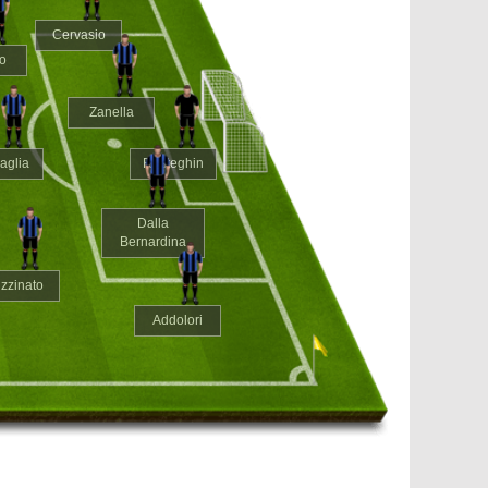
Cervasio
o
Zanella
aglia
Rosteghin
Dalla
Bernardina
izzinato
Addolori