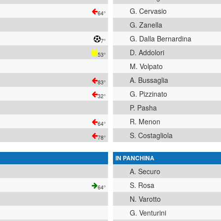
G. Cervasio
64°
G. Zanella
G. Dalla Bernardina
7°
D. Addolori
53°
M. Volpato
A. Bussaglia
83°
G. Pizzinato
32°
P. Pasha
R. Menon
64°
S. Costagliola
78°
IN PANCHINA
A. Securo
S. Rosa
64°
N. Varotto
G. Venturini