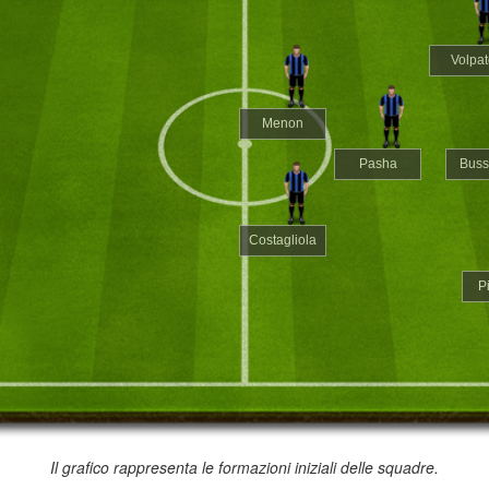
Volpat
Menon
Pasha
Buss
Costagliola
P
Il grafico rappresenta le formazioni iniziali delle squadre.