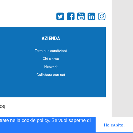
AZIENDA
Termini e condizioni
Chi siamo
Network
Collabora con noi
DS)
55 del 20/04/2001
strate nella cookie policy. Se vuoi saperne di
Ho capito.