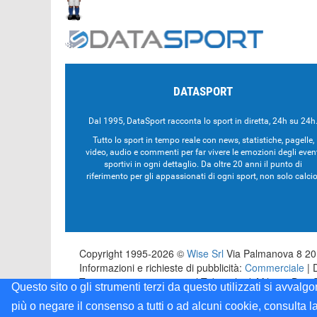
DATASPORT
Dal 1995, DataSport racconta lo sport in diretta, 24h su 24h
Tutto lo sport in tempo reale con news, statistiche, pagelle,
video, audio e commenti per far vivere le emozioni degli even
sportivi in ogni dettaglio. Da oltre 20 anni il punto di
riferimento per gli appassionati di ogni sport, non solo calcio
Copyright 1995-2026 ©
Wise Srl
Via Palmanova 8 201
Informazioni e richieste di pubblicità:
Commerciale
| 
Testata registrata presso il Tribunale di Milano: Dat
Questo sito o gli strumenti terzi da questo utilizzati si avvalg
più o negare il consenso a tutti o ad alcuni cookie, consulta l