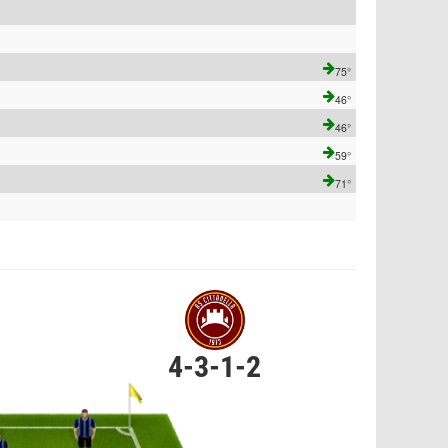
75°
46°
46°
59°
71°
4-3-1-2