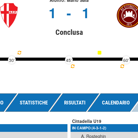
Arbitro: Mario Saia
1
-
1
Conclusa
30'
45'
60'
NO
STATISTICHE
RISULTATI
CALENDARIO
Cittadella U19
IN CAMPO (4-3-1-2)
A. Rosteghin