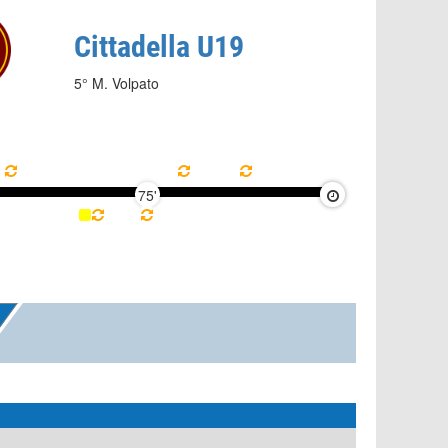
Cittadella U19
5° M. Volpato
75'
90'