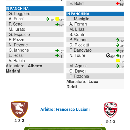
E. Bokri
86°
IN PANCHINA
G. Leggiero
IN PANCHINA
A. Fucci
L. Maniglio
30°
81°
F. Sette
A. Ferrari
69°
M. Iurato
M. Lillaz
G. Esposito
S. Contri
F. Pezzo
P. Simone
86°
N. Pezone
D. Ricciotti
70°
C. Iannone
F. Danovaro
46°
89°
L. Rossi
N. Touré
46°
90°
61°
V. Raiola
91°
Allenatore:
Alberto
M. Agazzi
61°
Mariani
G. Davoli
F. Pizzonia
Allenatore:
Luca
Diddi
Arbitro: Francesco Luciani
4-3-3
3-4-3