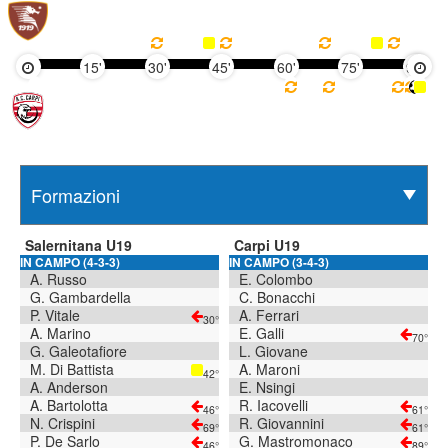
15'
30'
45'
60'
75'
90'
Salernitana U19
Carpi U19
IN CAMPO (4-3-3)
IN CAMPO (3-4-3)
A. Russo
E. Colombo
G. Gambardella
C. Bonacchi
P. Vitale
A. Ferrari
30°
A. Marino
E. Galli
70°
G. Galeotafiore
L. Giovane
M. Di Battista
A. Maroni
42°
A. Anderson
E. Nsingi
A. Bartolotta
R. Iacovelli
46°
61°
N. Crispini
R. Giovannini
69°
61°
P. De Sarlo
G. Mastromonaco
46°
89°