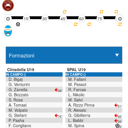
15'
30'
45'
60'
75'
90'
Cittadella U19
SPAL U19
IN CAMPO ()
IN CAMPO ()
D. Bigaj
M. Fallani
G. Venturini
M. Pessot
G. Zanella
R. Farcas
46°
G. Bozzato
L. Nikolic
S. Rosa
M. Salvi
A. Tomasi
A. Rizzo Pinna
91°
M. Volpato
R. Alessio
G. Stefani
G. Gibilterra
76°
66°
P. Pasha
L. Babbi
55°
F. Corigliano
M. Spina
8°