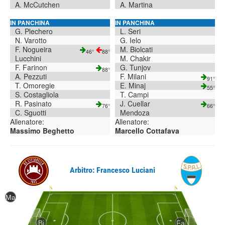
A. McCutchen
A. Martina
IN PANCHINA
IN PANCHINA
G. Plechero
L. Seri
N. Varotto
G. Ielo
F. Nogueira
M. Biolcati
46°
88°
Lucchini
M. Chakir
F. Farinon
G. Tunjov
88°
A. Pezzuti
F. Milani
91°
T. Omoregie
E. Minaj
55°
S. Costagliola
T. Campi
R. Pasinato
J. Cuellar
76°
66°
C. Sguotti
Mendoza
Allenatore:
Allenatore:
Massimo Beghetto
Marcello Cottafava
Arbitro: Francesco Luciani
Ma
Mc
Ro
Co
Pe
Za
Fa
Bo
Sa
Pa
Ba
Sp
Ve
Vo
To
Gi
Ni
Ri
St
Al
Bi
Fa