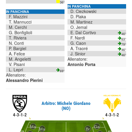
36°
IN PANCHINA
D. Ciezkowski
IN PANCHINA
F. Mazzini
D. Plaka
T. Mannucci
M. Martinez
M. Cerchi
O. Jemal
G. Bonfiglioli
E. Dal Cortivo
46°
T. Riviera
F. Nardi
63°
N. Conti
G. Caon
79°
P. Bargiel
A. Traoré
46°
A. Felice
J. Sinior
46°
M. Angeletti
Allenatore:
V. Pisani
Antonio Porta
L. Lepri
69°
Allenatore:
Alessandro Pierini
Arbitro: Michele Giordano
(NO)
4-3-1-2
4-3-1-2
Ma
Ga
Ma
Br