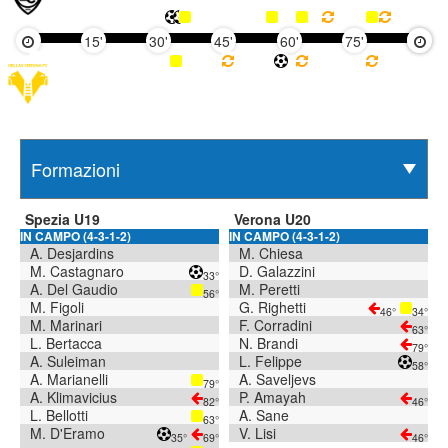
15'
30'
45'
60'
75'
90'
Spezia U19
Verona U20
IN CAMPO (4-3-1-2)
IN CAMPO (4-3-1-2)
A. Desjardins
M. Chiesa
M. Castagnaro
D. Galazzini
33°
A. Del Gaudio
M. Peretti
56°
M. Figoli
G. Righetti
46°
34°
M. Marinari
F. Corradini
63°
L. Bertacca
N. Brandi
79°
A. Suleiman
L. Felippe
58°
A. Marianelli
A. Saveljevs
79°
A. Klimavicius
P. Amayah
82°
46°
L. Bellotti
A. Sane
63°
M. D'Eramo
V. Lisi
35°
69°
46°