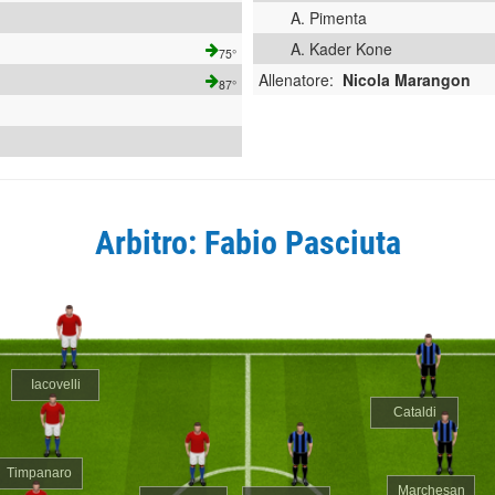
A. Pimenta
A. Kader Kone
75°
Allenatore:
Nicola Marangon
87°
Arbitro: Fabio Pasciuta
Iacovelli
Cataldi
Timpanaro
Marchesan