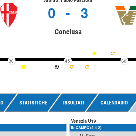
Arbitro: Fabio Pasciuta
0
-
3
Conclusa
30'
45'
60'
NO
STATISTICHE
RISULTATI
CALENDARIO
Venezia U19
IN CAMPO (4-4-2)
M. Enzo