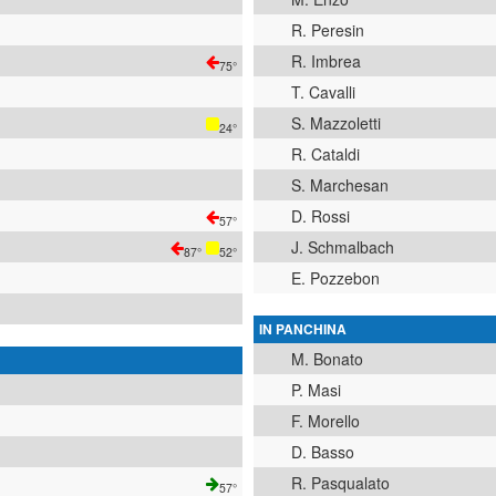
R. Peresin
R. Imbrea
75°
T. Cavalli
S. Mazzoletti
24°
R. Cataldi
S. Marchesan
D. Rossi
57°
J. Schmalbach
87°
52°
E. Pozzebon
IN PANCHINA
M. Bonato
P. Masi
F. Morello
D. Basso
R. Pasqualato
57°