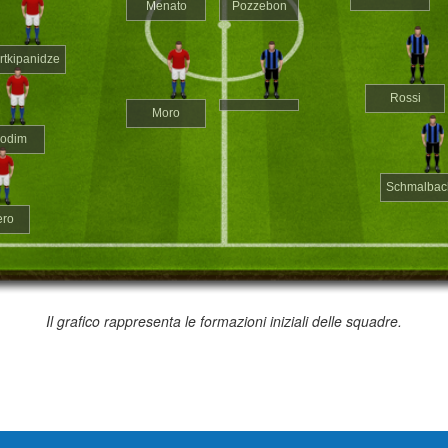
Menato
Pozzebon
rtkipanidze
Rossi
Moro
odim
Schmalbac
ero
Il grafico rappresenta le formazioni iniziali delle squadre.