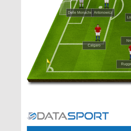
Delle Monache
Antonowicz
Lo
Nn
Calgaro
Rugg