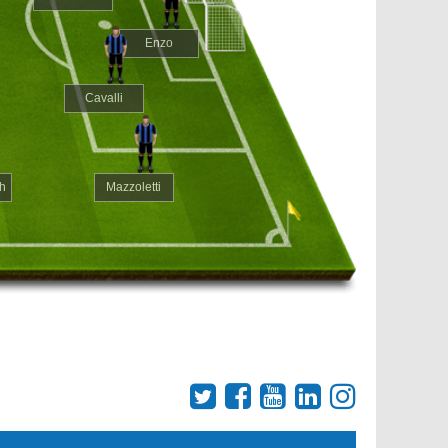
Enzo
Cavalli
h
Mazzoletti