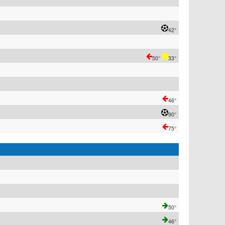
42°
50°
33°
46°
90°
75°
50°
46°