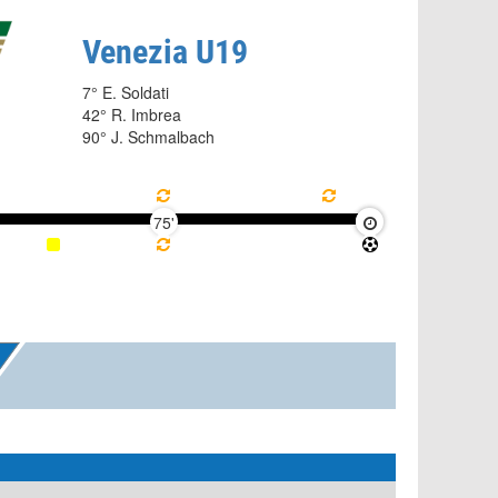
Venezia U19
7° E. Soldati
42° R. Imbrea
90° J. Schmalbach
75'
90'