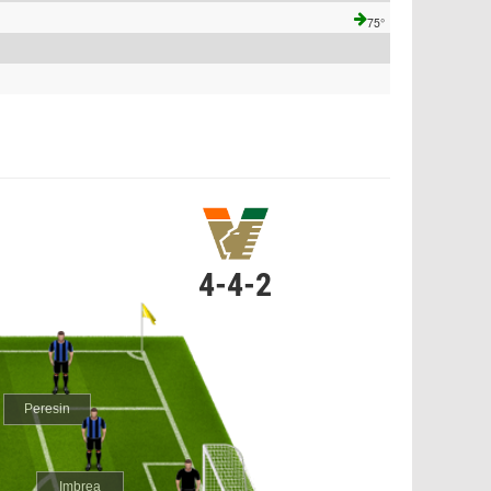
75°
4-4-2
Peresin
Imbrea