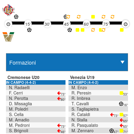
15'
30'
45'
60'
75'
90'
Cremonese U20
Venezia U19
IN CAMPO (4-4-2)
IN CAMPO (4-4-2)
N. Radaelli
M. Enzo
F. Cerri
R. Peresin
73°
53°
N. Perotta
R. Imbrea
80°
D. Missaglia
T. Cavalli
16°
M. Poledri
S. Tagliapietra
S. Cella
R. Cataldi
73°
57°
M. Amadio
N. Stalla
65°
M. Pedroni
R. Pasqualato
73°
65°
S. Brignoli
M. Zennaro
46°
47°
71°