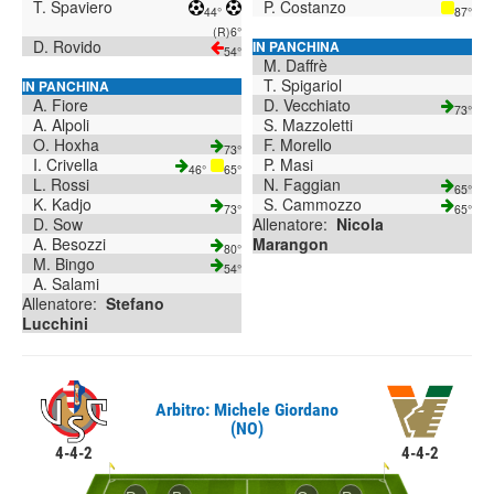
T. Spaviero
P. Costanzo
44°
87°
(R)
6°
D. Rovido
IN PANCHINA
54°
M. Daffrè
T. Spigariol
IN PANCHINA
A. Fiore
D. Vecchiato
73°
A. Alpoli
S. Mazzoletti
O. Hoxha
F. Morello
73°
I. Crivella
P. Masi
46°
65°
L. Rossi
N. Faggian
65°
K. Kadjo
S. Cammozzo
73°
65°
D. Sow
Allenatore:
Nicola
A. Besozzi
Marangon
80°
M. Bingo
54°
A. Salami
Allenatore:
Stefano
Lucchini
Arbitro: Michele Giordano
(NO)
4-4-2
4-4-2