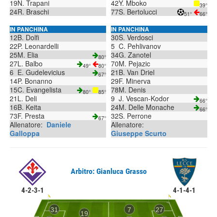
19
N. Trapani
42
Y. Mboko
39°
24
R. Braschi
77
S. Bertolucci
51°
66°
IN PANCHINA
IN PANCHINA
12
B. Dolfi
30
S. Verdosci
22
P. Leonardelli
5
C. Pehlivanov
25
M. Elia
34
G. Zanotel
80°
27
L. Balbo
70
M. Pejazic
49°
80°
6
E. Gudelevicius
21
B. Van Driel
67°
14
P. Bonanno
29
F. Minerva
15
C. Evangelista
78
M. Denis
80°
85°
21
L. Deli
9
J. Vescan-Kodor
66°
16
B. Keita
24
M. Delle Monache
66°
73
F. Presta
32
S. Perrone
67°
Allenatore:
Daniele
Allenatore:
Galloppa
Giuseppe Scurto
Arbitro: Gianluca Grasso
4-2-3-1
4-1-4-1
31
7
27
19