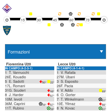
15'
30'
45'
60'
75'
90'
Fiorentina U20
Lecce U20
IN CAMPO (4-2-3-1)
IN CAMPO (4-1-4-1)
1
T. Vannucchi
1
V. Rafaila
26
E. Kouadio
27
M. Ubani
5
E. Sadotti
3
S. Esposito
80°
22°
17
L. Romani
26
F. Pacia
31
G. Scuderi
4
V. Addo
49°
69°
8
J. Harder
6
O. Gorter
67°
10
M. Ievoli
7
T. Winkelmann
61°
36
M. Caprini
10
E. Yilmaz
59°
67°
66°
11
T. Rubino
8
N. Kovac
59°
61°