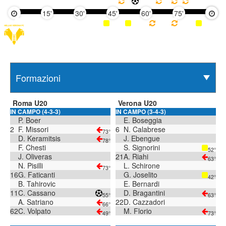
15'
30'
45'
60'
75'
90'
Roma U20
Verona U20
IN CAMPO (4-3-3)
IN CAMPO (3-4-3)
P. Boer
E. Boseggia
2
F. Missori
6
N. Calabrese
73°
D. Keramitsis
J. Ebengue
78°
F. Chesti
S. Signorini
52°
J. Oliveras
21
A. Riahi
63°
N. Pisilli
L. Schirone
73°
16
G. Faticanti
G. Joselito
42°
B. Tahirovic
E. Bernardi
11
C. Cassano
D. Bragantini
55°
63°
A. Satriano
22
D. Cazzadori
66°
62
C. Volpato
M. Florio
49°
73°