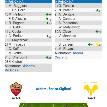
IN PANCHINA
IN PANCHINA
M. Ruggiero
94
G. Toniolo
J. Del Bello
7
N. Patanè
63°
15
M. Pellegrini
9
A. Dentale
78°
F. D'Alessio
A. Camara
73°
10
R. Pagano
A. Piantedosi
73°
G. Baldi
W. Matyjewicz
11
J. Costa
80
A. Cissè
73°
9
C. Padula
29
V. Minnocci
66°
J. Majchrzak
E. Furini
27
M. Falasca
S. Larsen
63°
84°
C. Koffi
1
M. Ravasio
M. Vetkal
Allenatore:
Nicola
7
L. Cherubini
Corrent
49°
28
F. Ciuferri
Allenatore:
Alberto
De Rossi
Arbitro: Enrico Gigliotti
4-3-3
3-4-3