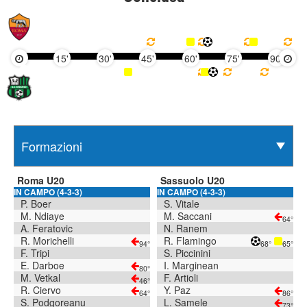
15'
30'
45'
60'
75'
90'
Roma U20
Sassuolo U20
IN CAMPO (4-3-3)
IN CAMPO (4-3-3)
P. Boer
S. Vitale
M. Ndiaye
M. Saccani
64°
A. Feratovic
N. Ranem
R. Morichelli
R. Flamingo
94°
68°
65°
F. Tripi
S. Piccinini
E. Darboe
I. Marginean
80°
M. Vetkal
F. Artioli
46°
R. Ciervo
Y. Paz
64°
86°
S. Podgoreanu
L. Samele
73°