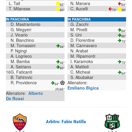
L. Tall
N. Manara
82°
64°
T. Milanese
C. Aucelli
60°
73°
38°
IN PANCHINA
IN PANCHINA
D. Mastrantonio
G. Zacchi
G. Megyeri
M. Pinelli
64°
J. Vicario
S. Uni
86°
N. Bianchino
D. Florentine
73°
M. Tomassini
M. Cannavaro
94°
P. Ngingi
N. Arabat
A. Logrieco
M. Ripamonti
M. Bamba
I. Karamoko
46°
73°
A. Satriano
A. Mattioli
80°
16
G. Faticanti
C. Micheal
64°
B. Tahirovic
S. Abubakar
R. Providence
Allenatore:
64°
Emiliano Bigica
(R)
66°
Allenatore:
Alberto
De Rossi
Arbitro: Fabio Natilla