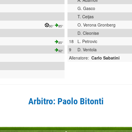
A. Adamoli
G. Gasco
T. Ceijas
O. Verona Gronberg
90°
85°
D. Cleonise
18
L. Petrovic
85°
9
D. Ventola
92°
Allenatore:
Carlo Sabatini
Arbitro: Paolo Bitonti