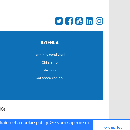
AZIENDA
Termini e condizioni
Chi siamo
Network
Collabora con noi
DS)
55 del 20/04/2001
strate nella cookie policy. Se vuoi saperne di
Ho capito.