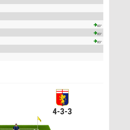
60°
83°
83°
4-3-3