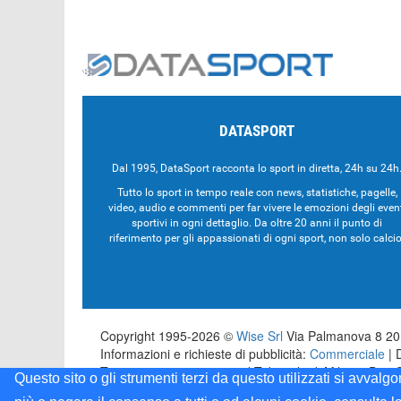
DATASPORT
Dal 1995, DataSport racconta lo sport in diretta, 24h su 24h
Tutto lo sport in tempo reale con news, statistiche, pagelle,
video, audio e commenti per far vivere le emozioni degli even
sportivi in ogni dettaglio. Da oltre 20 anni il punto di
riferimento per gli appassionati di ogni sport, non solo calcio
Copyright 1995-2026 ©
Wise Srl
Via Palmanova 8 201
Informazioni e richieste di pubblicità:
Commerciale
| 
Testata registrata presso il Tribunale di Milano: Dat
Questo sito o gli strumenti terzi da questo utilizzati si avvalg