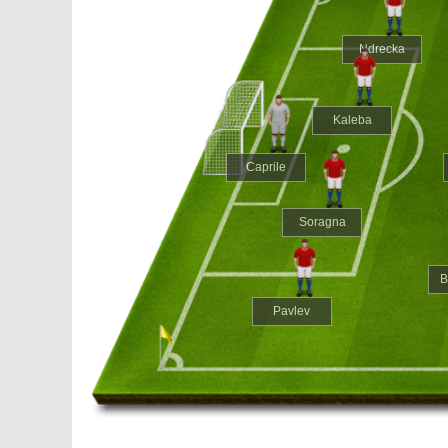
Ndrecka
Kaleba
Caprile
Soragna
B
Pavlev