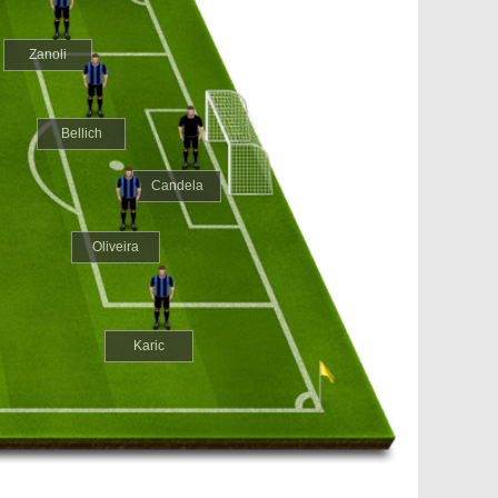
Zanoli
Bellich
Candela
Oliveira
Karic