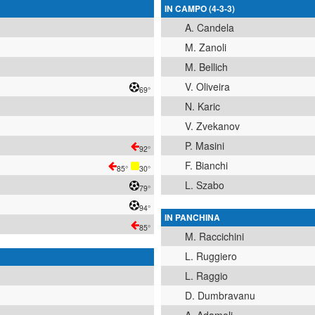
IN CAMPO (4-3-3)
A. Candela
M. Zanoli
M. Bellich
V. Oliveira
69°
N. Karic
V. Zvekanov
P. Masini
92°
F. Bianchi
85°
30°
L. Szabo
79°
94°
IN PANCHINA
85°
M. Raccichini
L. Ruggiero
L. Raggio
D. Dumbravanu