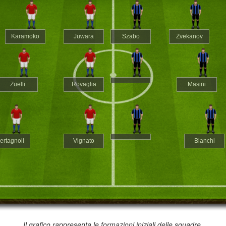
Karamoko
Juwara
Szabo
Zvekanov
Zuelli
Rovaglia
Masini
ertagnoli
Vignato
Bianchi
Il grafico rappresenta le formazioni iniziali delle squadre.