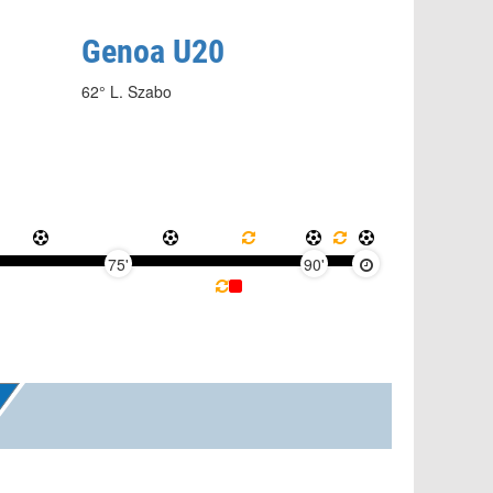
Genoa U20
62° L. Szabo
75'
90'