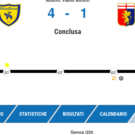
Arbitro: Paolo Bitonti
4
-
1
Conclusa
30'
45'
60'
NO
STATISTICHE
RISULTATI
CALENDARIO
Genoa U20