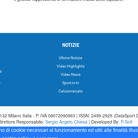
NOTIZIE
.
Ultime Notizie
Video Highlights
ti
Video News
.
Sport-in-tv
Calciomercato
32 Milano Italia - P. IVA 09072090963 | ISSN: 2499-2925 (DataSport 
Direttore Responsabile:
Sergio Angelo Chiesa
| Developed By:
P-Soft
aSport iscrizione n.173 del 30/03/1985 - www.datasport.it iscrizione n.2
ono di cookie necessari al funzionamento ed utili alle finalità illu