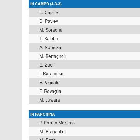
IN CAMPO (4-3-3)
E. Caprile
D. Pavlev
M. Soragna
T. Kaleba
A. Ndrecka
M. Bertagnoli
E. Zuelli
I. Karamoko
E. Vignato
P. Rovaglia
M. Juwara
IN PANCHINA
P. Farrim Martires
M. Bragantini