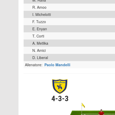
M. Raffa
R. Amoo
I. Michelotti
F. Tuzzo
E. Enyan
T. Corti
A. Metlika
N. Amici
D. Liberal
Allenatore:
Paolo Mandelli
4-3-3