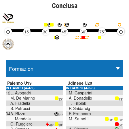
Conclusa
15'
30'
45'
60'
75'
90'
Palermo U19
Udinese U20
IN CAMPO (4-4-2)
IN CAMPO (4-3-3)
12
L. Avogadri
M. Gasparini
M. De Marino
A. Donadello
35°
73°
A. Fradella
T. Filipiak
S. Petrucci
P. Snidarcig
34
A. Rizzo
F. Ermacora
61°
L. Mendola
M. Samotti
38°
60°
G. Ruggiero
46°
30°
60°