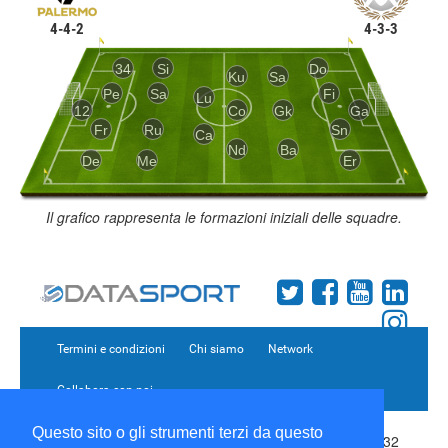
4-4-2
4-3-3
34
Si
Do
Ku
Sa
Pe
Sa
Fi
Lu
12
Co
Gk
Ga
Fr
Ru
Sn
Ca
Nd
Ba
De
Me
Er
Il grafico rappresenta le formazioni iniziali delle squadre.
Termini e condizioni
Chi siamo
Network
Collabora con noi
Questo sito o gli strumenti terzi da questo
Copyright 1995-2026 ©
Wise Srl
Via Palmanova 8 20132