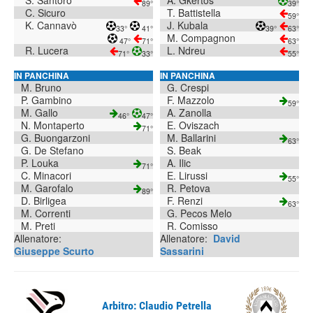
S. Santoro
A. Gkertos
89°
39°
C. Sicuro
T. Battistella
59°
K. Cannavò
J. Kubala
33°
41°
39°
63°
M. Compagnon
47°
71°
63°
R. Lucera
L. Ndreu
71°
33°
55°
IN PANCHINA
IN PANCHINA
M. Bruno
G. Crespi
P. Gambino
F. Mazzolo
59°
M. Gallo
A. Zanolla
46°
47°
N. Montaperto
E. Oviszach
71°
G. Buongarzoni
M. Ballarini
63°
G. De Stefano
S. Beak
P. Louka
A. Ilic
71°
C. Minacori
E. Lirussi
55°
M. Garofalo
R. Petova
89°
D. Birligea
F. Renzi
63°
M. Correnti
G. Pecos Melo
M. Preti
R. Comisso
Allenatore:
Allenatore:
David
Giuseppe Scurto
Sassarini
Arbitro: Claudio Petrella