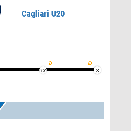
Cagliari U20
75'
90'