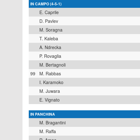
IN CAMPO (4-5-1)
E. Caprile
D. Pavlev
M. Soragna
T. Kaleba
A. Ndrecka
P. Rovaglia
M. Bertagnoli
99
M. Rabbas
I. Karamoko
M. Juwara
E. Vignato
IN PANCHINA
M. Bragantini
M. Raffa