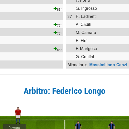
F. Porru
G. Ingrosso
88°
37
R. Ladinetti
A. Cadili
77°
M. Camara
77°
E. Fini
F. Marigosu
88°
G. Contini
Allenatore:
Massimiliano Canzi
Arbitro: Federico Longo
Juwara