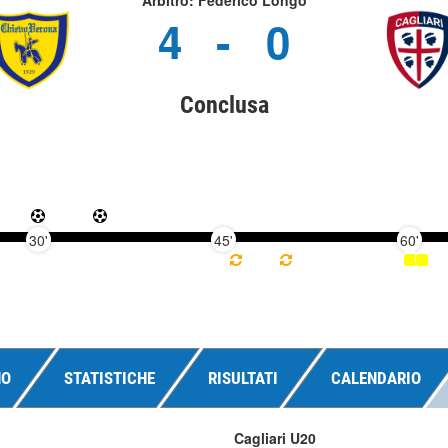
Arbitro: Federico Longo
4
-
0
Conclusa
30'
45'
60'
NO
STATISTICHE
RISULTATI
CALENDARIO
Cagliari U20