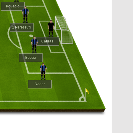
Kouadio
2 Peressutti
Cabras
Boccia
Nader