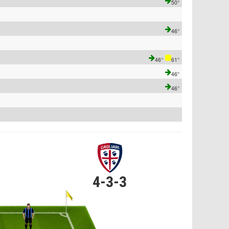
50°
46°
46°
61°
46°
46°
4-3-3