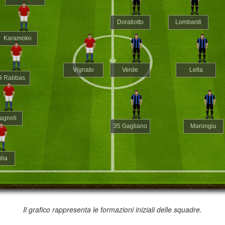
Doratiotto
Lombardi
Karamoko
Vignato
Verde
Lella
9 Rabbas
agnoli
35 Gagliano
Marongiu
lia
Il grafico rappresenta le formazioni iniziali delle squadre.