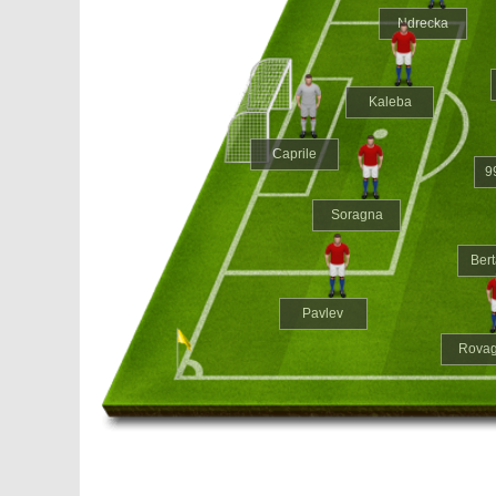
Ndrecka
Kaleba
Caprile
9
Soragna
Bert
Pavlev
Rovag