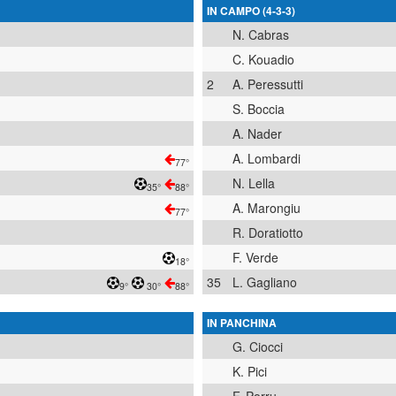
IN CAMPO (4-3-3)
N. Cabras
C. Kouadio
2
A. Peressutti
S. Boccia
A. Nader
A. Lombardi
77°
N. Lella
35°
88°
A. Marongiu
77°
R. Doratiotto
F. Verde
18°
35
L. Gagliano
9°
30°
88°
IN PANCHINA
G. Ciocci
K. Pici