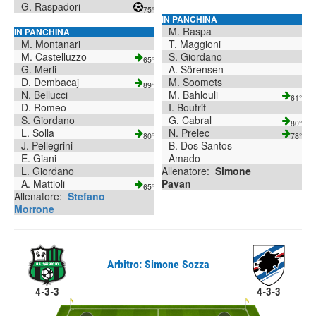
G. Raspadori
75°
IN PANCHINA
M. Raspa
IN PANCHINA
M. Montanari
T. Maggioni
M. Castelluzzo
S. Giordano
65°
G. Merli
A. Sörensen
D. Dembacaj
M. Soomets
89°
N. Bellucci
M. Bahlouli
61°
D. Romeo
I. Boutrif
S. Giordano
G. Cabral
80°
L. Solla
N. Prelec
80°
78°
J. Pellegrini
B. Dos Santos
E. Giani
Amado
L. Giordano
Allenatore:
Simone
A. Mattioli
Pavan
65°
Allenatore:
Stefano
Morrone
Arbitro: Simone Sozza
4-3-3
4-3-3