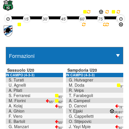
15'
30'
45'
60'
75'
90'
Sassuolo U20
Sampdoria U20
IN CAMPO (4-3-3)
IN CAMPO (4-3-3)
S. Turati
G. Hutvagner
U. Agnelli
M. Doda
9°
A. Pilati
R. Veips
S. Ferraresi
T. Farabegoli
85°
M. Fiorini
A. Campeol
65°
62°
A. Kolaj
D. Canovi
89°
78°
A. Ghion
Y. Ejjaki
(R)
91°
F. Viero
G. Cappelletti
61°
E. Bartoli
O. Stijepovic
65°
G. Manzari
J. Yayi Mpie
80°
80°