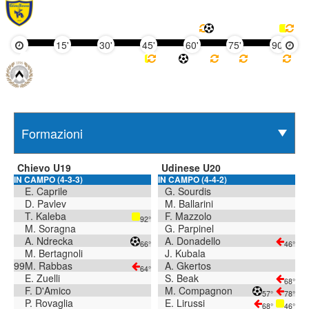
15'
30'
45'
60'
75'
90'
Chievo U19
Udinese U20
IN CAMPO (4-3-3)
IN CAMPO (4-4-2)
E. Caprile
G. Sourdis
D. Pavlev
M. Ballarini
T. Kaleba
F. Mazzolo
92°
M. Soragna
G. Parpinel
A. Ndrecka
A. Donadello
66°
46°
M. Bertagnoli
J. Kubala
99
M. Rabbas
A. Gkertos
64°
E. Zuelli
S. Beak
68°
F. D'Amico
M. Compagnon
57°
78°
P. Rovaglia
E. Lirussi
68°
46°