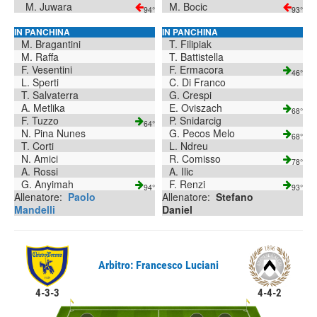
M. Juwara
M. Bocic
94°
93°
IN PANCHINA
IN PANCHINA
M. Bragantini
T. Filipiak
M. Raffa
T. Battistella
F. Vesentini
F. Ermacora
46°
L. Sperti
C. Di Franco
T. Salvaterra
G. Crespi
A. Metlika
E. Oviszach
68°
F. Tuzzo
P. Snidarcig
64°
N. Pina Nunes
G. Pecos Melo
68°
T. Corti
L. Ndreu
N. Amici
R. Comisso
78°
A. Rossi
A. Ilic
G. Anyimah
F. Renzi
94°
93°
Allenatore:
Paolo
Allenatore:
Stefano
Mandelli
Daniel
Arbitro: Francesco Luciani
4-3-3
4-4-2