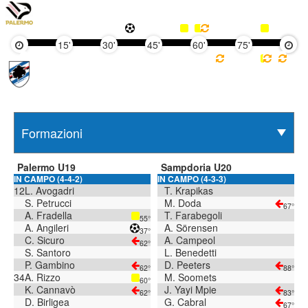
15'
30'
45'
60'
75'
90'
Palermo U19
Sampdoria U20
IN CAMPO (4-4-2)
IN CAMPO (4-3-3)
12
L. Avogadri
T. Krapikas
S. Petrucci
M. Doda
67°
A. Fradella
T. Farabegoli
55°
A. Angileri
A. Sörensen
37°
C. Sicuro
A. Campeol
62°
S. Santoro
L. Benedetti
P. Gambino
D. Peeters
62°
88°
34
A. Rizzo
M. Soomets
60°
K. Cannavò
J. Yayi Mpie
62°
83°
D. Birligea
G. Cabral
67°