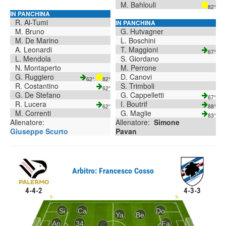
M. Bahlouli
82°
IN PANCHINA
R. Al-Tumi
IN PANCHINA
M. Bruno
G. Hutvagner
M. De Marino
L. Boschini
A. Leonardi
T. Maggioni
67°
L. Mendola
S. Giordano
N. Montaperto
M. Perrone
G. Ruggiero
D. Canovi
62°
82°
R. Costantino
S. Trimboli
62°
G. De Stefano
G. Cappelletti
67°
R. Lucera
I. Boutrif
62°
88°
M. Correnti
G. Maglie
83°
Allenatore:
Allenatore:
Simone
Giuseppe Scurto
Pavan
Arbitro: Francesco Cosso
4-4-2
4-3-3
Si
Ca
Do
Ya
Be
An
34
Fa