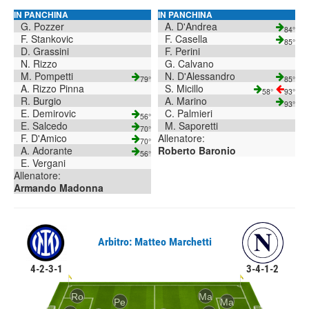
IN PANCHINA
IN PANCHINA
G. Pozzer
A. D'Andrea
84°
F. Stankovic
F. Casella
85°
D. Grassini
F. Perini
N. Rizzo
G. Calvano
M. Pompetti
N. D'Alessandro
79°
85°
A. Rizzo Pinna
S. Micillo
58°
93°
R. Burgio
A. Marino
93°
E. Demirovic
C. Palmieri
56°
E. Salcedo
M. Saporetti
70°
F. D'Amico
Allenatore:
70°
A. Adorante
Roberto Baronio
56°
E. Vergani
Allenatore:
Armando Madonna
Arbitro: Matteo Marchetti
4-2-3-1
3-4-1-2
Ro
Ma
Pe
Ma