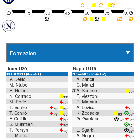
15'
30'
45'
60'
75'
90'
Inter U20
Napoli U19
IN CAMPO (4-2-3-1)
IN CAMPO (3-4-1-2)
V. Dekic
A. Zanoli
M. Ntube
C. Manzi
R. Nolan
70
A. Senese
72°
N. Corrado
F. Mezzoni
77°
M. Roric
R. Mamas
56°
T. Schirò
A. Lovisa
79°
65°
85°
T. Schirò
K. Zedadka
79°
65°
63°
67°
F. Colidio
G. Gaetano
56°
67°
85°
S. Mulattieri
70°
37°
T. Persyn
L. Sgarbi
70°
29°
D. Merola
A. Negro
58°