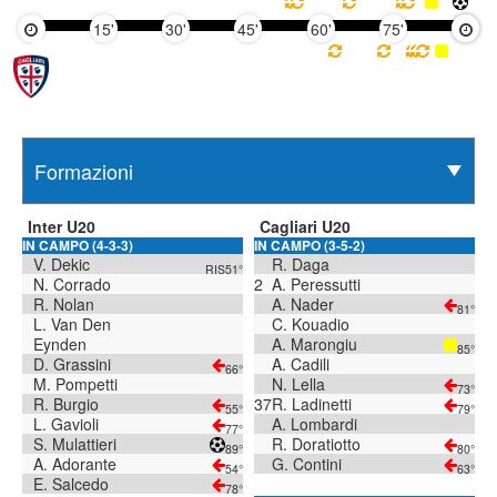
15'
30'
45'
60'
75'
90'
Inter U20
Cagliari U20
IN CAMPO (4-3-3)
IN CAMPO (3-5-2)
V. Dekic
R. Daga
RIS51°
N. Corrado
2
A. Peressutti
R. Nolan
A. Nader
81°
L. Van Den
C. Kouadio
Eynden
A. Marongiu
85°
D. Grassini
A. Cadili
66°
M. Pompetti
N. Lella
73°
R. Burgio
37
R. Ladinetti
55°
79°
L. Gavioli
A. Lombardi
77°
S. Mulattieri
R. Doratiotto
89°
80°
A. Adorante
G. Contini
54°
63°
E. Salcedo
78°