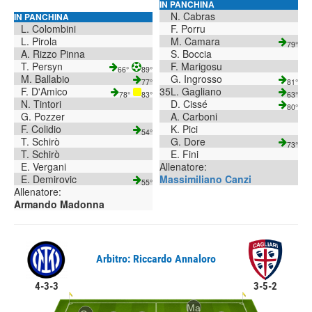
IN PANCHINA
N. Cabras
IN PANCHINA
L. Colombini
F. Porru
L. Pirola
M. Camara
79°
A. Rizzo Pinna
S. Boccia
T. Persyn
F. Marigosu
66°
89°
M. Ballabio
G. Ingrosso
77°
81°
F. D'Amico
35
L. Gagliano
78°
83°
63°
N. Tintori
D. Cissé
80°
G. Pozzer
A. Carboni
F. Colidio
K. Pici
54°
T. Schirò
G. Dore
73°
T. Schirò
E. Fini
E. Vergani
Allenatore:
E. Demirovic
Massimiliano Canzi
55°
Allenatore:
Armando Madonna
Arbitro: Riccardo Annaloro
4-3-3
3-5-2
Ma