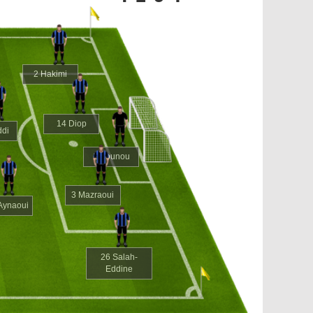
2 Hakimi
14 Diop
ddi
1 Bounou
3 Mazraoui
 Aynaoui
26 Salah-
Eddine