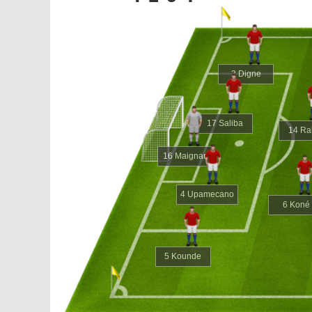
3 Digne
17 Saliba
14 Ra
16 Maignan
4 Upamecano
6 Koné
5 Kounde