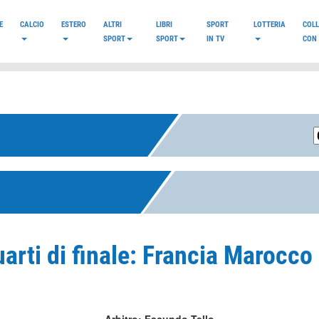
E
CALCIO
ESTERO
ALTRI
LIBRI
SPORT
LOTTERIA
COL
SPORT
SPORT
IN TV
CON 
arti di finale: Francia Marocco