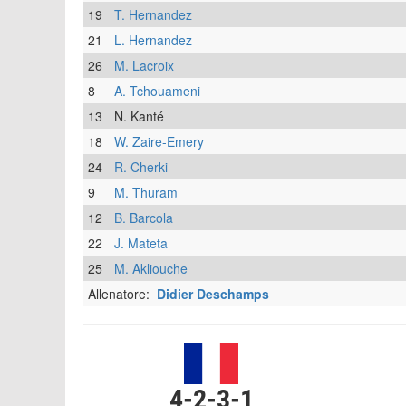
19
T. Hernandez
21
L. Hernandez
26
M. Lacroix
8
A. Tchouameni
13
N. Kanté
18
W. Zaire-Emery
24
R. Cherki
9
M. Thuram
12
B. Barcola
22
J. Mateta
25
M. Akliouche
Allenatore:
Didier Deschamps
4-2-3-1