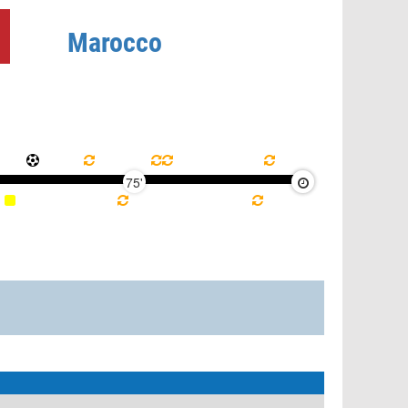
Marocco
75'
90'