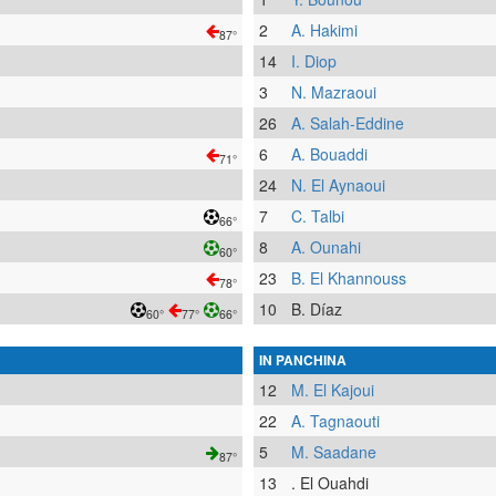
2
A. Hakimi
87°
14
I. Diop
3
N. Mazraoui
26
A. Salah-Eddine
6
A. Bouaddi
71°
24
N. El Aynaoui
7
C. Talbi
66°
8
A. Ounahi
60°
23
B. El Khannouss
78°
10
B. Díaz
60°
77°
66°
IN PANCHINA
12
M. El Kajoui
22
A. Tagnaouti
5
M. Saadane
87°
13
. El Ouahdi