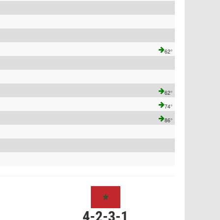
62°
62°
74°
86°
4-2-3-1