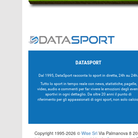
DATASPORT
Dal 1995, DataSport racconta lo sport in diretta, 24h su 24h
Tutto lo sport in tempo reale con news, statistiche, pagelle,
video, audio e commenti per far vivere le emozioni degli even
sportivi in ogni dettaglio. Da oltre 20 anni il punto di
riferimento per gli appassionati di ogni sport, non solo calcio
Copyright 1995-2026 ©
Wise Srl
Via Palmanova 8 201