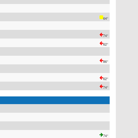
64°
74°
62°
86°
62°
74°
74°