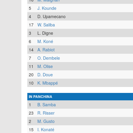
5
J. Kounde
4
D. Upamecano
17
W. Saliba
3
L. Digne
6
M. Koné
14
A. Rabiot
7
O. Dembele
11
M. Olise
20
D. Doue
10
K. Mbappé
IN PANCHINA
1
B. Samba
23
R. Risser
2
M. Gusto
15
I. Konaté