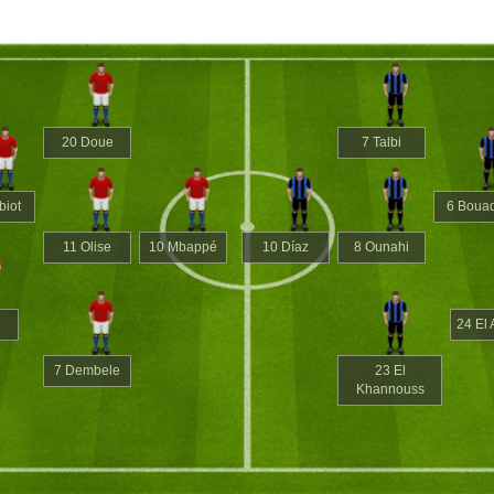
20 Doue
7 Talbi
biot
6 Boua
11 Olise
10 Mbappé
10 Díaz
8 Ounahi
24 El
7 Dembele
23 El
Khannouss