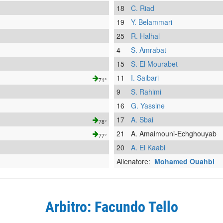
18
C. Riad
19
Y. Belammari
25
R. Halhal
4
S. Amrabat
15
S. El Mourabet
11
I. Saibari
71°
9
S. Rahimi
16
G. Yassine
17
A. Sbai
78°
21
A. Amaimouni-Echghouyab
77°
20
A. El Kaabi
Allenatore:
Mohamed Ouahbi
Arbitro: Facundo Tello