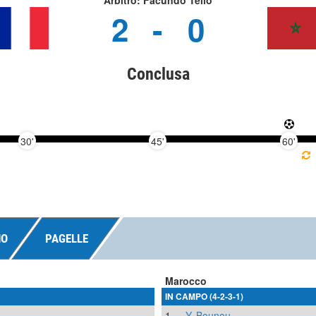
Arbitro: Facundo Tello
2
-
0
Conclusa
30'
45'
60'
NO
PAGELLE
Marocco
IN CAMPO (4-2-3-1)
1
Y. Bounou