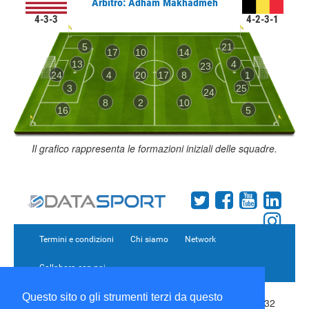
Arbitro: Adham Makhadmeh
4-3-3
4-2-3-1
5
21
17
10
14
13
4
23
24
4
20
17
8
1
3
25
24
8
2
10
16
5
Il grafico rappresenta le formazioni iniziali delle squadre.
Termini e condizioni
Chi siamo
Network
Collabora con noi
Questo sito o gli strumenti terzi da questo
Copyright 1995-2026 ©
Wise Srl
Via Palmanova 8 20132