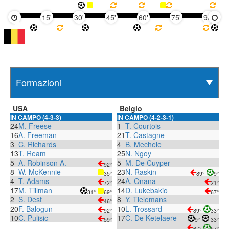
15'
30'
45'
60'
75'
90'
USA
Belgio
IN CAMPO (4-3-3)
IN CAMPO (4-2-3-1)
24
M. Freese
1
T. Courtois
16
A. Freeman
21
T. Castagne
3
C. Richards
4
B. Mechele
13
T. Ream
25
N. Ngoy
5
A. Robinson A.
5
M. De Cuyper
92°
8
W. McKennie
23
N. Raskin
35°
89°
9°
4
T. Adams
24
A. Onana
72°
21°
17
M. Tillman
14
D. Lukebakio
31°
69°
67°
2
S. Dest
8
Y. Tielemans
46°
20
F. Balogun
10
L. Trossard
92°
89°
33°
10
C. Pulisic
17
C. De Ketelaere
59°
9°
33°
67°
57°