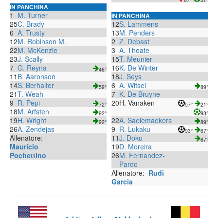
IN PANCHINA
1
M. Turner
IN PANCHINA
25
C. Brady
12
S. Lammens
6
A. Trusty
13
M. Penders
12
M. Robinson M.
2
Z. Debast
22
M. McKenzie
3
A. Theate
23
J. Scally
15
T. Meunier
7
G. Reyna
16
K. De Winter
46°
11
B. Aaronson
18
J. Seys
14
S. Berhalter
6
A. Witsel
59°
89°
21
T. Weah
7
K. De Bruyne
9
R. Pepi
20
H. Vanaken
72°
57°
21°
18
M. Arfsten
92°
93°
19
H. Wright
22
A. Saelemaekers
92°
89°
26
A. Zendejas
9
R. Lukaku
93°
67°
Allenatore:
11
J. Doku
67°
Mauricio
19
D. Moreira
Pochettino
26
M. Fernandez-
Pardo
Allenatore:
Rudi
Garcia