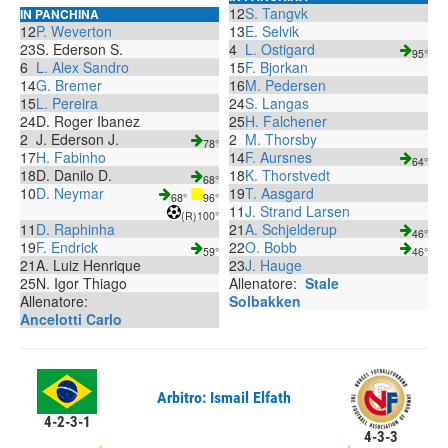
12
S. Tangvk
IN PANCHINA
12
P. Weverton
13
E. Selvik
23
S. Ederson S.
4
L. Ostigard
95°
6
L. Alex Sandro
15
F. Bjorkan
14
G. Bremer
16
M. Pedersen
15
L. Pereira
24
S. Langas
24
D. Roger Ibanez
25
H. Falchener
2
J. Ederson J.
2
M. Thorsby
78°
17
H. Fabinho
14
F. Aursnes
64°
18
D. Danilo D.
18
K. Thorstvedt
68°
10
D. Neymar
19
T. Aasgard
68°
96°
11
J. Strand Larsen
(R)
100°
11
D. Raphinha
21
A. Schjelderup
46°
19
F. Endrick
22
O. Bobb
59°
46°
21
A. Luiz Henrique
23
J. Hauge
25
N. Igor Thiago
Allenatore:
Stale
Allenatore:
Solbakken
Ancelotti Carlo
Arbitro: Ismail Elfath
4-2-3-1
4-3-3