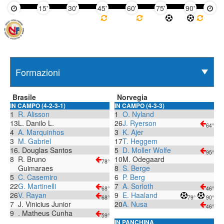
15'
30'
45'
60'
75'
90'
Brasile
Norvegia
IN CAMPO (4-2-3-1)
IN CAMPO (4-3-3)
1
R. Alisson
1
O. Nyland
13
L. Danilo L.
26
J. Ryerson
64°
4
A. Marquinhos
3
K. Ajer
3
M. Gabriel
17
T. Heggem
16
. Douglas Santos
5
D. Moller Wolfe
95°
8
R. Bruno
10
M. Odegaard
78°
Guimaraes
8
S. Berge
5
C. Casemiro
6
P. Berg
22
G. Martinelli
7
A. Sorloth
68°
46°
26
V. Rayan
9
E. Haaland
68°
79°
90°
7
J. Vinicius Junior
20
A. Nusa
46°
9
. Matheus Cunha
59°
IN PANCHINA