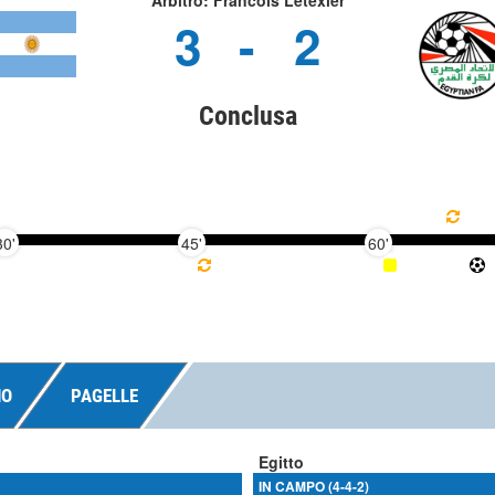
Arbitro: Francois Letexier
3
-
2
Conclusa
30'
45'
60'
NO
PAGELLE
Egitto
IN CAMPO (4-4-2)