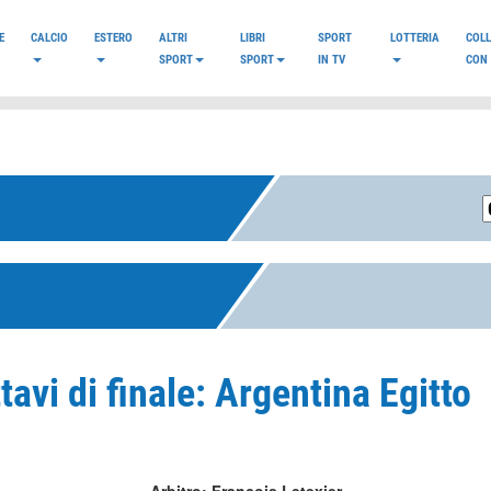
E
CALCIO
ESTERO
ALTRI
LIBRI
SPORT
LOTTERIA
COL
SPORT
SPORT
IN TV
CON 
avi di finale: Argentina Egitto