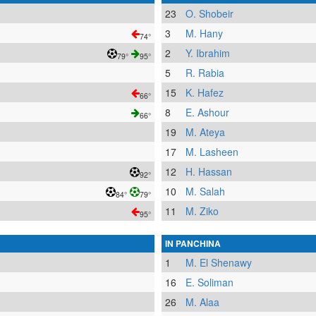
23
O. Shobeir
3
M. Hany
74°
2
Y. Ibrahim
79°
95°
5
R. Rabia
15
K. Hafez
66°
8
E. Ashour
66°
19
M. Ateya
17
M. Lasheen
12
H. Hassan
92°
10
M. Salah
84°
79°
11
M. Ziko
95°
IN PANCHINA
1
M. El Shenawy
16
E. Soliman
26
M. Alaa