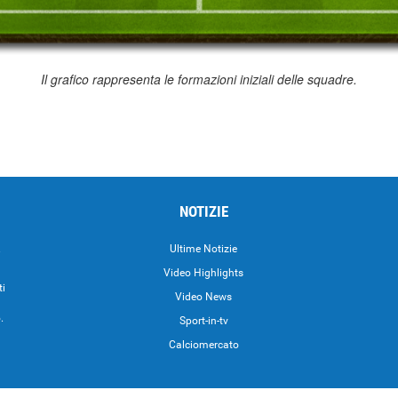
Il grafico rappresenta le formazioni iniziali delle squadre.
NOTIZIE
.
Ultime Notizie
Video Highlights
ti
Video News
.
Sport-in-tv
Calciomercato