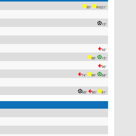
95°
RIS21°
15°
46°
98°
15°
96°
74°
99°
68°
68°
80°
61°