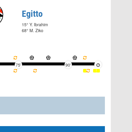
Egitto
15° Y. Ibrahim
68° M. Ziko
75'
90'