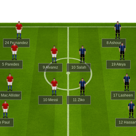
24 Fernandez
8 Ashour
5 Paredes
19 Ateya
9 Alvarez
10 Salah
 Mac Allister
17 Lasheen
10 Messi
11 Ziko
e Paul
12 Hassa