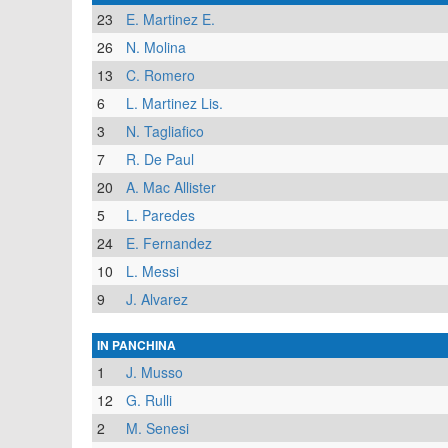
23
E. Martinez E.
26
N. Molina
13
C. Romero
6
L. Martinez Lis.
3
N. Tagliafico
7
R. De Paul
20
A. Mac Allister
5
L. Paredes
24
E. Fernandez
10
L. Messi
9
J. Alvarez
IN PANCHINA
1
J. Musso
12
G. Rulli
2
M. Senesi