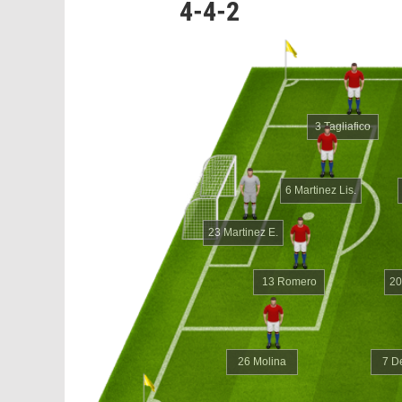
4-4-2
3 Tagliafico
6 Martinez Lis.
23 Martinez E.
13 Romero
20
26 Molina
7 D