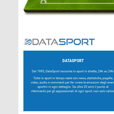
DATASPORT
Dal 1995, DataSport racconta lo sport in diretta, 24h su 24h
Tutto lo sport in tempo reale con news, statistiche, pagelle,
video, audio e commenti per far vivere le emozioni degli even
sportivi in ogni dettaglio. Da oltre 20 anni il punto di
riferimento per gli appassionati di ogni sport, non solo calcio