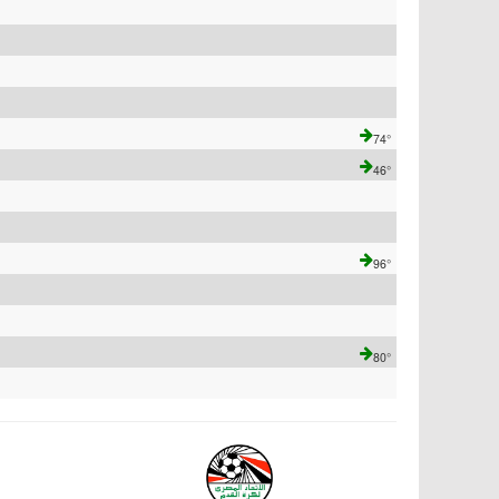
74°
46°
96°
80°