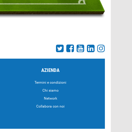
AZIENDA
Termini e condizioni
Chi siamo
Network
Collabora con noi