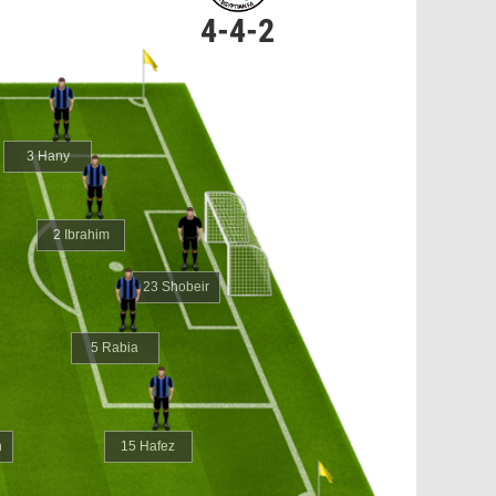
4-4-2
3 Hany
2 Ibrahim
23 Shobeir
5 Rabia
n
15 Hafez