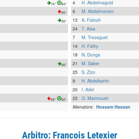
4
H. Abdelmaguid
74°
84°
6
M. Abdelmonem
95°
13
A. Fatouh
95°
24
T. Alaa
7
M. Trezeguet
14
H. Fathy
18
N. Dunga
21
M. Saber
66°
25
S. Zizo
9
H. Abdelkarim
20
I. Adel
22
O. Marmoush
66°
92°
Allenatore:
Hossam Hassan
Arbitro: Francois Letexier