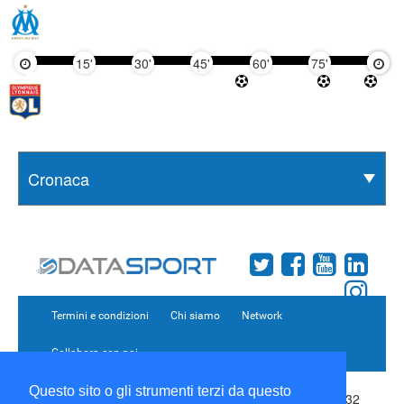
15'
30'
45'
60'
75'
90'
Termini e condizioni
Chi siamo
Network
Collabora con noi
Questo sito o gli strumenti terzi da questo
Copyright 1995-2026 ©
Wise Srl
Via Palmanova 8 20132