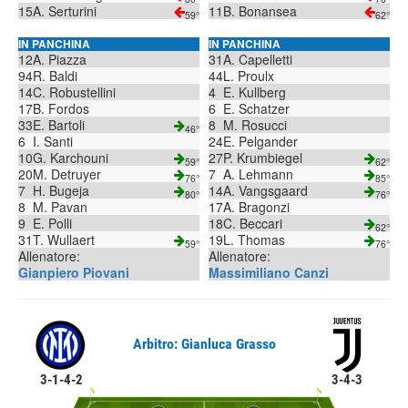
15
A. Serturini
11
B. Bonansea
59°
62°
IN PANCHINA
IN PANCHINA
12
A. Piazza
31
A. Capelletti
94
R. Baldi
44
L. Proulx
14
C. Robustellini
4
E. Kullberg
17
B. Fordos
6
E. Schatzer
33
E. Bartoli
8
M. Rosucci
46°
6
I. Santi
24
E. Pelgander
10
G. Karchouni
27
P. Krumbiegel
59°
62°
20
M. Detruyer
7
A. Lehmann
76°
85°
7
H. Bugeja
14
A. Vangsgaard
80°
76°
8
M. Pavan
17
A. Bragonzi
9
E. Polli
18
C. Beccari
62°
31
T. Wullaert
19
L. Thomas
59°
76°
Allenatore:
Allenatore:
Gianpiero Piovani
Massimiliano Canzi
Arbitro: Gianluca Grasso
3-1-4-2
3-4-3