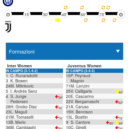
15'
30'
45'
60'
75'
90'
Inter Women
Juventus Women
IN CAMPO (3-1-4-2)
IN CAMPO (3-4-3)
1
C. Runarsdottir
16
P. Peyraud-
3
K. Bowen
Magnin
24
M. Milinkovic
71
M. Lenzini
5
I. Andrés Sanz
25
V. Calligaris
40°
4
S. Junge
20
E. Cascarino
59°
Pedersen
22
V. Bergamaschi
62°
28
H. Gnoko Diaz
21
A. Caruso
46°
23
L. Magull
15
H. Bennison
21
M. Tomaselli
13
L. Boattin
76°
76°
13
B. Merlo
9
S. Cantore
85°
39°
36
M. Cambiaghi
10
C. Girelli
80°
76°