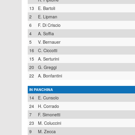
13
E. Bartoli
2
E. Lipman
6
F. Di Criscio
4
A. Soffia
5
V. Bernauer
16
C. Ciccotti
15
A. Serturini
20
G. Greggi
22
A. Bonfantini
IN PANCHINA
14
E. Cunsolo
24
H. Corrado
7
F. Simonetti
23
M. Coluccini
9
M. Zecca