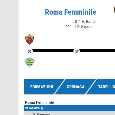
Roma Femminile
81° E. Bartoli
90° +1 F. Simonetti
15'
FORMAZIONI
CRONACA
TABELLI
Roma Femminile
IN CAMPO ()
R. Pipitone