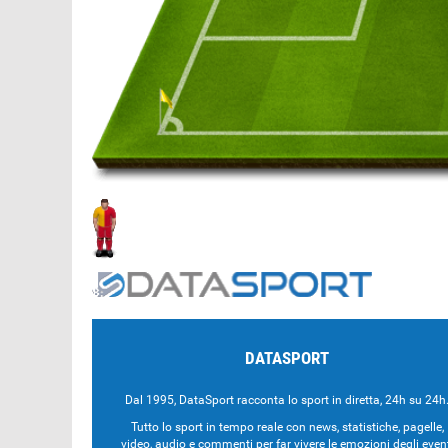
DATASPORT
Dal 1995, DataSport racconta lo sport in diretta, 24h su 24h
Tutto lo sport in tempo reale con news, statistiche, pagelle,
video, audio e commenti per far vivere le emozioni degli even