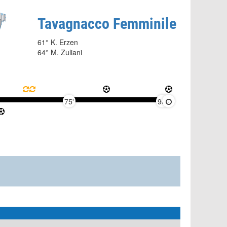
Tavagnacco Femminile
61° K. Erzen
64° M. Zuliani
75'
90'