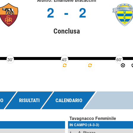
Arbitro: Emanuele Bracaccini
2
-
2
Conclusa
30'
45'
60'
NO
RISULTATI
CALENDARIO
Tavagnacco Femminile
IN CAMPO (4-3-3)
1
A. Piazza