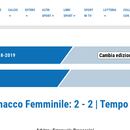
E
CALCIO
ESTERO
ALTRI
LIBRI
SPORT
LOTTERIA
COL
SPORT
SPORT
IN TV
CON 
18-2019
acco Femminile: 2 - 2 | Tempo 