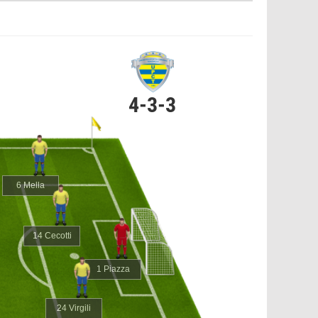
4-3-3
6 Mella
14 Cecotti
1 Piazza
24 Virgili