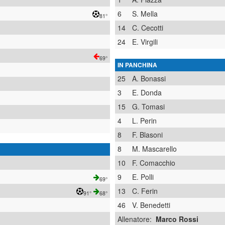
6
S. Mella
81°
14
C. Cecotti
24
E. Virgili
69°
IN PANCHINA
25
A. Bonassi
3
E. Donda
15
G. Tomasi
4
L. Perin
8
F. Blasoni
8
M. Mascarello
10
F. Comacchio
9
E. Polli
69°
13
C. Ferin
91°
68°
46
V. Benedetti
Allenatore:
Marco Rossi