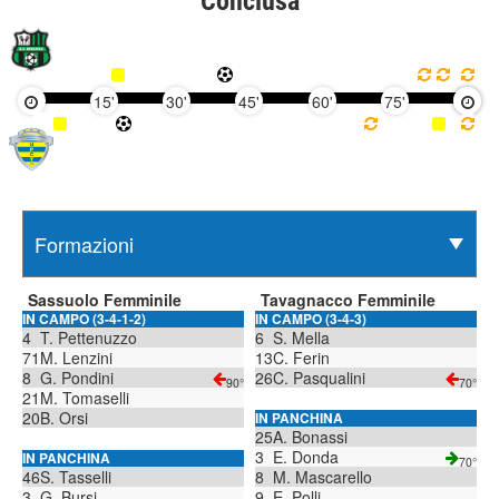
Conclusa
15'
30'
45'
60'
75'
90'
Sassuolo Femminile
Tavagnacco Femminile
IN CAMPO (3-4-1-2)
IN CAMPO (3-4-3)
4
T. Pettenuzzo
6
S. Mella
71
M. Lenzini
13
C. Ferin
8
G. Pondini
26
C. Pasqualini
90°
70°
21
M. Tomaselli
20
B. Orsi
IN PANCHINA
25
A. Bonassi
3
E. Donda
IN PANCHINA
70°
46
S. Tasselli
8
M. Mascarello
3
G. Bursi
9
E. Polli