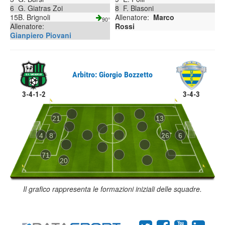
6
G. Giatras Zoi
8
F. Blasoni
15
B. Brignoli
Allenatore:
Marco
90°
Allenatore:
Rossi
Gianpiero Piovani
Arbitro: Giorgio Bozzetto
3-4-1-2
3-4-3
21
13
4
8
26
6
71
20
Il grafico rappresenta le formazioni iniziali delle squadre.