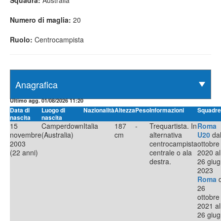
Squadra:
Australia
Numero di maglia:
20
Ruolo:
Centrocampista
Ultimo agg. 01/08/2026 11:20
Data di
Luogo di
Nazionalità
Altezza
Peso
Informazioni
Squadre
nascita
nascita
15
Camperdown
Italia
187
-
Trequartista. In
Roma
novembre
(Australia)
cm
alternativa
U20
dal
2003
centrocampista
ottobre
(22 anni)
centrale o ala
2020 al
destra.
26 giu
2023
Roma
d
26
ottobre
2021 al
26 giu