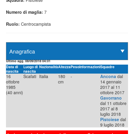
Squadra:
Pistoiese
Numero di maglia:
7
Ruolo:
Centrocampista
Ultimo agg. 08/09/2018 04:01
Data di
Luogo di
Nazionalità
Altezza
Peso
Informazioni
Squadre
nascita
nascita
16
Scafati
Italia
180
-
Ancona
dal
ottobre
cm
14 gennaio
1985
2017 al 11
(40 anni)
ottobre 2017
Gavorrano
dal 11 ottobre
2017 al 8
luglio 2018
Pistoiese
dal
9 luglio 2018