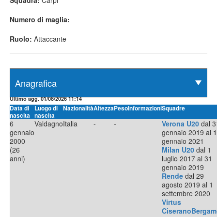
Squadra:
Carpi
Numero di maglia:
Ruolo:
Attaccante
Ultimo agg. 01/08/2026 11:14
Data di
Luogo di
Nazionalità
Altezza
Peso
Informazioni
Squadre
nascita
nascita
6
Valdagno
Italia
-
-
Verona U20
dal 3
gennaio
gennaio 2019 al 1
2000
gennaio 2021
(26
Milan U20
dal 1
anni)
luglio 2017 al 31
gennaio 2019
Rende
dal 29
agosto 2019 al 1
settembre 2020
Virtus
CiseranoBergam