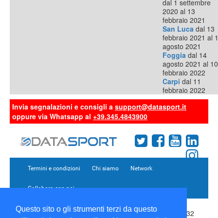
dal 1 settembre
2020 al 13
febbraio 2021
San Luca
dal 13
febbraio 2021 al 
agosto 2021
Foggia
dal 14
agosto 2021 al 10
febbraio 2022
Carpi
dal 11
febbraio 2022
Invia segnalazioni e consigli a
support@datasport.it
oppure via Whatsapp al
+39.345.4843900
Termini e condizioni
Chi siamo
Network
Collabora con noi
Questo sito o gli strumenti terzi da questo
Copyright 1995-2026 ©
Wise Srl
Via Palmanova 8 20132