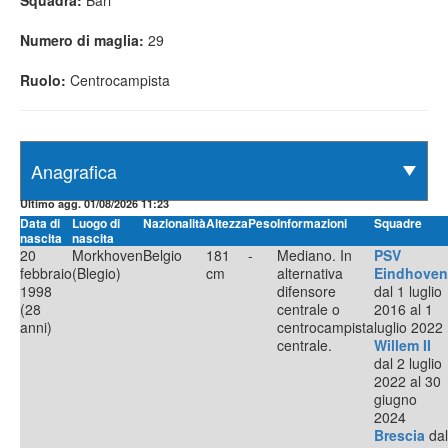
Squadra:
Bari
Numero di maglia:
29
Ruolo:
Centrocampista
Ultimo agg. 01/08/2026 11:23
Data di
Luogo di
Nazionalità
Altezza
Peso
Informazioni
Squadre
nascita
nascita
20
Morkhoven
Belgio
181
-
Mediano. In
PSV
febbraio
(Blegio)
cm
alternativa
Eindhoven
1998
difensore
dal 1 luglio
(28
centrale o
2016 al 1
anni)
centrocampista
luglio 2022
centrale.
Willem II
dal 2 luglio
2022 al 30
giugno
2024
Brescia
dal