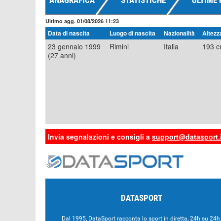
ANAGRAFICA
STATISTICHE
ULTIME 
Ultimo agg. 01/08/2026 11:23
Data di nascita
Luogo di nascita
Nazionalità
Altezz
23 gennaio 1999
Rimini
Italia
193 
(27 anni)
Invia segnalazioni e consigli a
support@datasport.i
DATASPORT
Dal 1995, DataSport racconta lo sport in diretta, 24h su 24h