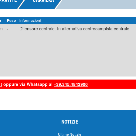
PARTITE
CARRIERA
a
Peso
Informazioni
cm
-
Difensore centrale. In alternativa centrocampista centrale
t
oppure via Whatsapp al
+39.345.4843900
NOTIZIE
.
Ultime Notizie