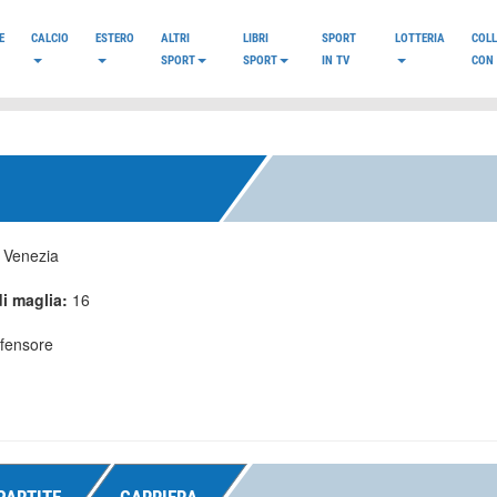
E
CALCIO
ESTERO
ALTRI
LIBRI
SPORT
LOTTERIA
COL
SPORT
SPORT
IN TV
CON 
:
Venezia
i maglia:
16
ifensore