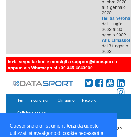
ottobre 2020
al 1 gennaio
2022
Hellas Verona
dal 1 luglio
2022 al 30
agosto 2022
Aris Limassol
dal 31 agosto
2022
Invia segnalazioni e consigli a
support@datasport.it
oppure via Whatsapp al
+39.345.4843900
Termini e condizioni
Chi siamo
Network
Collabora con noi
Questo sito o gli strumenti terzi da questo
Copyright 1995-2026 ©
Wise Srl
Via Palmanova 8 20132
utilizzati si avvalgono di cookie necessari al
Milano Italia - P. IVA 09072090963 | ISSN: 2499-2925