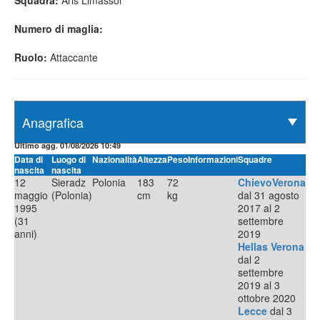
Squadra:
Aris Limassol
Numero di maglia:
Ruolo:
Attaccante
Ultimo agg. 01/08/2026 10:49
Data di
Luogo di
Nazionalità
Altezza
Peso
Informazioni
Squadre
nascita
nascita
12
Sieradz
Polonia
183
72
ChievoVerona
maggio
(Polonia)
cm
kg
dal 31 agosto
1995
2017 al 2
(31
settembre
anni)
2019
Hellas Verona
dal 2
settembre
2019 al 3
ottobre 2020
Lecce
dal 3