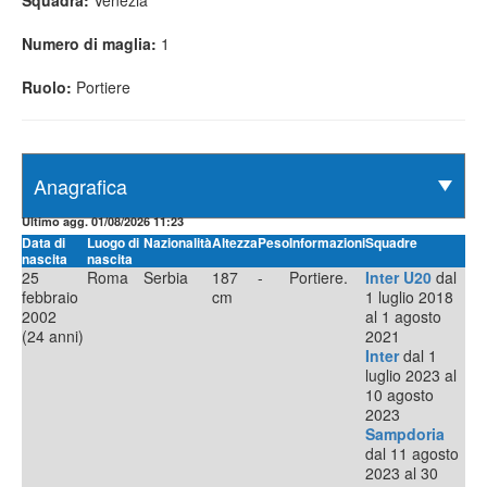
Squadra:
Venezia
Numero di maglia:
1
Ruolo:
Portiere
Ultimo agg. 01/08/2026 11:23
Data di
Luogo di
Nazionalità
Altezza
Peso
Informazioni
Squadre
nascita
nascita
25
Roma
Serbia
187
-
Portiere.
Inter U20
dal
febbraio
cm
1 luglio 2018
2002
al 1 agosto
(24 anni)
2021
Inter
dal 1
luglio 2023 al
10 agosto
2023
Sampdoria
dal 11 agosto
2023 al 30