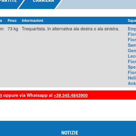
PARTITE
CARRIERA
za
Peso
Informazioni
Squ
cm
73 kg
Trequartista. In alternativa ala destra o ala sinistra.
Emp
Fio
Fio
Sam
Gen
Lec
Fio
Spe
Fio
Hel
Ank
t
oppure via Whatsapp al
+39.345.4843900
NOTIZIE