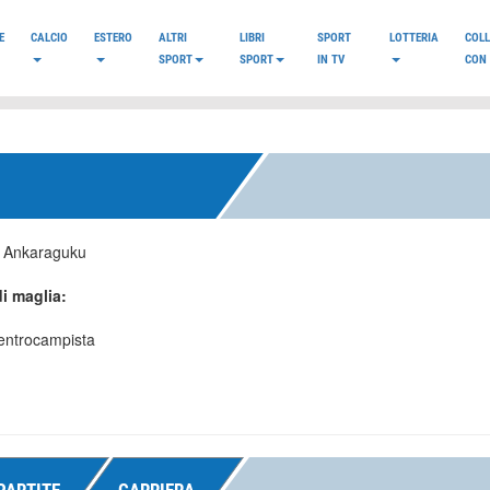
E
CALCIO
ESTERO
ALTRI
LIBRI
SPORT
LOTTERIA
COL
SPORT
SPORT
IN TV
CON 
:
Ankaraguku
i maglia:
entrocampista