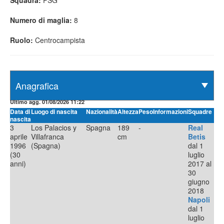
Squadra:
PSG
Numero di maglia:
8
Ruolo:
Centrocampista
Ultimo agg. 01/08/2026 11:22
Data di
Luogo di nascita
Nazionalità
Altezza
Peso
Informazioni
Squadre
nascita
3
Los Palacios y
Spagna
189
-
Real
aprile
Villafranca
cm
Betis
1996
(Spagna)
dal 1
(30
luglio
anni)
2017 al
30
giugno
2018
Napoli
dal 1
luglio