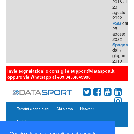
2018 al
23
agosto
2022
PSG
dal
25
agosto
2022
Spagna
dal 7
giugno
2019
Invia segnalazioni e consigli a
support@datasport.it
oppure via Whatsapp al
+39.345.4843900
Termini e condizioni
Chi siamo
Network
Collabora con noi
Questo sito o gli strumenti terzi da questo