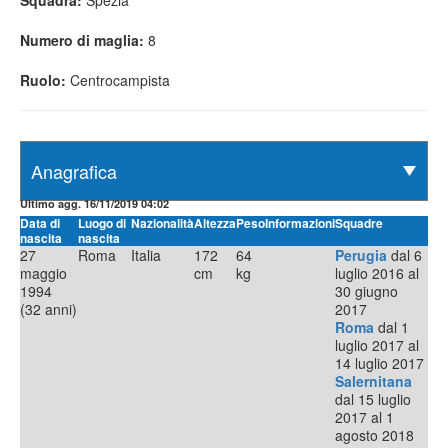
Squadra:
Spezia
Numero di maglia:
8
Ruolo:
Centrocampista
Ultimo agg. 16/11/2019 04:02
Data di
Luogo di
Nazionalità
Altezza
Peso
Informazioni
Squadre
nascita
nascita
27
Roma
Italia
172
64
Perugia
dal 6
maggio
cm
kg
luglio 2016 al
1994
30 giugno
(32 anni)
2017
Roma
dal 1
luglio 2017 al
14 luglio 2017
Salernitana
dal 15 luglio
2017 al 1
agosto 2018