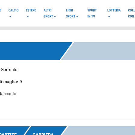
E
CALCIO
ESTERO
ALTRI
LIBRI
SPORT
LOTTERIA
COL
SPORT
SPORT
IN TV
CON 
:
Sorrento
i maglia:
9
taccante