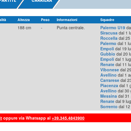
PARTITE
CARRIERA
lità
Altezza
Peso
Informazioni
Squadre
188 cm
-
Punta centrale.
Palermo U19
da
Siracusa
dal 1 l
Roccella
dal 25
Palermo
dal 1 lu
Empoli
dal 19 lu
Gubbio
dal 20 l
Empoli
dal 1 lug
Renate
dal 11 lu
Vibonese
dal 29
Avellino
dal 1 a
Carrarese
dal 23
Piacenza
dal 1 
Avellino
dal 30 
Messina
dal 31 
Renate
dal 9 lug
Sorrento
dal 12 
t
oppure via Whatsapp al
+39.345.4843900