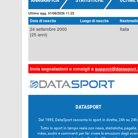
ANAGRAFICA
STATISTICHE
ULTIME 
Ultimo agg. 01/08/2026 11:22
Data di nascita
Luogo di nascita
Nazionalit
24 settembre 2000
Italia
(25 anni)
Invia segnalazioni e consigli a
support@datasport.i
DATASPORT
Dal 1995, DataSport racconta lo sport in diretta, 24h su 24h
Tutto lo sport in tempo reale con news, statistiche, pagelle,
video, audio e commenti per far vivere le emozioni degli even