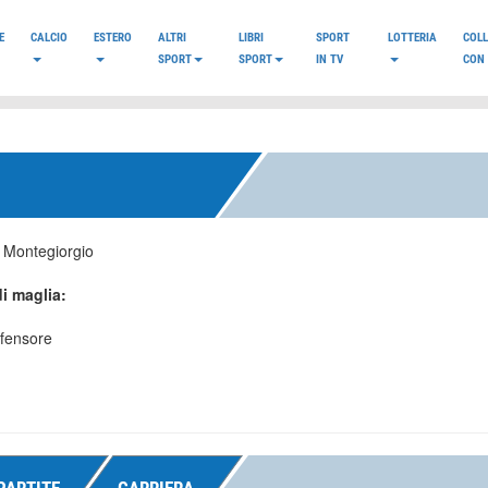
E
CALCIO
ESTERO
ALTRI
LIBRI
SPORT
LOTTERIA
COL
SPORT
SPORT
IN TV
CON 
:
Montegiorgio
i maglia:
ifensore