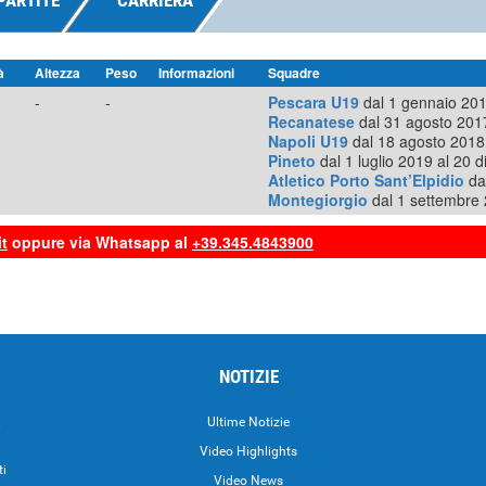
PARTITE
CARRIERA
à
Altezza
Peso
Informazioni
Squadre
-
-
Pescara U19
dal 1 gennaio 201
Recanatese
dal 31 agosto 201
Napoli U19
dal 18 agosto 2018
Pineto
dal 1 luglio 2019 al 20 
Atletico Porto Sant’Elpidio
da
Montegiorgio
dal 1 settembre
t
oppure via Whatsapp al
+39.345.4843900
NOTIZIE
.
Ultime Notizie
Video Highlights
ti
Video News