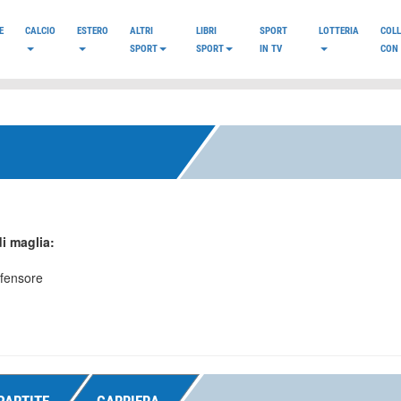
E
CALCIO
ESTERO
ALTRI
LIBRI
SPORT
LOTTERIA
COL
SPORT
SPORT
IN TV
CON 
i maglia:
ifensore