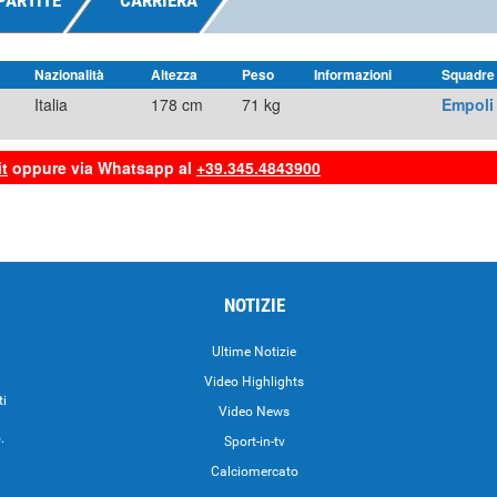
PARTITE
CARRIERA
Nazionalità
Altezza
Peso
Informazioni
Squadre
Italia
178 cm
71 kg
Empoli
t
oppure via Whatsapp al
+39.345.4843900
NOTIZIE
.
Ultime Notizie
Video Highlights
ti
Video News
.
Sport-in-tv
Calciomercato