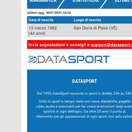
ANAGRAFICA
STATISTICHE
ULTIME 
Ultimo agg. 30/01/2021 04:02
Data di nascita
Luogo di nascita
13 marzo 1982
San Donà di Piave (VE)
(44 anni)
Invia segnalazioni e consigli a
support@datasport.i
DATASPORT
Dal 1995, DataSport racconta lo sport in diretta, 24h su 24h
Tutto lo sport in tempo reale con news, statistiche, pagelle,
video, audio e commenti per far vivere le emozioni degli even
sportivi in ogni dettaglio. Da oltre 20 anni il punto di
riferimento per gli appassionati di ogni sport, non solo calcio