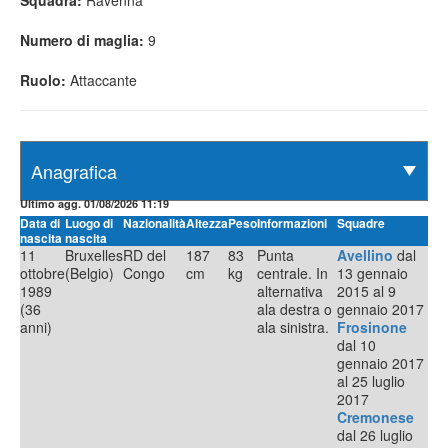
Squadra:
Ravenna
Numero di maglia:
9
Ruolo:
Attaccante
Ultimo agg. 01/08/2026 11:19
Data di
Luogo di
Nazionalità
Altezza
Peso
Informazioni
Squadre
nascita
nascita
11
Bruxelles
RD del
187
83
Punta
Avellino
dal
ottobre
(Belgio)
Congo
cm
kg
centrale. In
13 gennaio
1989
alternativa
2015 al 9
(36
ala destra o
gennaio 2017
anni)
ala sinistra.
Frosinone
dal 10
gennaio 2017
al 25 luglio
2017
Cremonese
dal 26 luglio