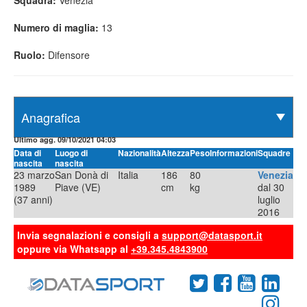
Squadra:
Venezia
Numero di maglia:
13
Ruolo:
Difensore
Ultimo agg. 09/10/2021 04:03
Data di
Luogo di
Nazionalità
Altezza
Peso
Informazioni
Squadre
nascita
nascita
23 marzo
San Donà di
Italia
186
80
Venezia
1989
Piave (VE)
cm
kg
dal 30
(37 anni)
luglio
2016
Invia segnalazioni e consigli a
support@datasport.it
oppure via Whatsapp al
+39.345.4843900