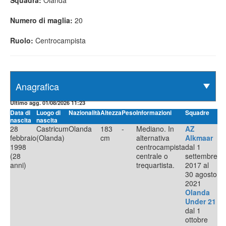
Squadra:
Olanda
Numero di maglia:
20
Ruolo:
Centrocampista
Ultimo agg. 01/08/2026 11:23
Data di
Luogo di
Nazionalità
Altezza
Peso
Informazioni
Squadre
nascita
nascita
28
Castricum
Olanda
183
-
Mediano. In
AZ
febbraio
(Olanda)
cm
alternativa
Alkmaar
1998
centrocampista
dal 1
(28
centrale o
settembre
anni)
trequartista.
2017 al
30 agosto
2021
Olanda
Under 21
dal 1
ottobre