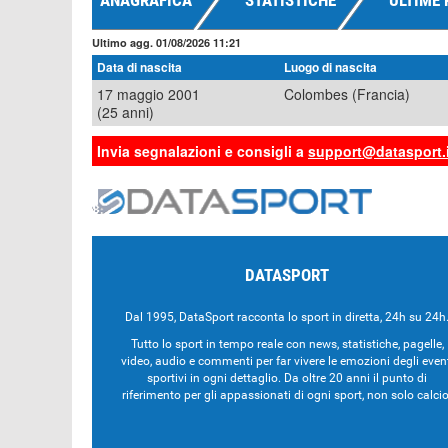
ANAGRAFICA
STATISTICHE
ULTIME 
Ultimo agg. 01/08/2026 11:21
Data di nascita
Luogo di nascita
17 maggio 2001
Colombes (Francia)
(25 anni)
Invia segnalazioni e consigli a
support@datasport.i
DATASPORT
Dal 1995, DataSport racconta lo sport in diretta, 24h su 24h
Tutto lo sport in tempo reale con news, statistiche, pagelle,
video, audio e commenti per far vivere le emozioni degli even
sportivi in ogni dettaglio. Da oltre 20 anni il punto di
riferimento per gli appassionati di ogni sport, non solo calcio