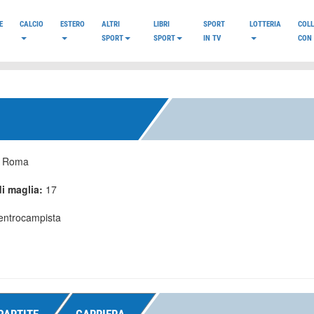
E
CALCIO
ESTERO
ALTRI
LIBRI
SPORT
LOTTERIA
COL
SPORT
SPORT
IN TV
CON 
:
Roma
i maglia:
17
entrocampista