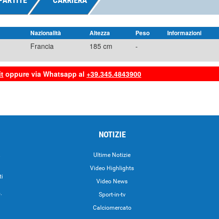
PARTITE
CARRIERA
Nazionalità
Altezza
Peso
Informazioni
Francia
185 cm
-
t
oppure via Whatsapp al
+39.345.4843900
NOTIZIE
.
Ultime Notizie
Video Highlights
ti
Video News
.
Sport-in-tv
Calciomercato