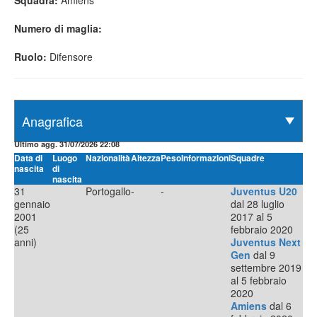
Squadra:
Amiens
Numero di maglia:
Ruolo:
Difensore
Ultimo agg. 31/07/2026 22:08
Data di
Luogo
Nazionalità
Altezza
Peso
Informazioni
Squadre
nascita
di
nascita
31
Portogallo
-
-
Juventus U20
gennaio
dal 28 luglio
2001
2017 al 5
(25
febbraio 2020
anni)
Juventus Next
Gen
dal 9
settembre 2019
al 5 febbraio
2020
Amiens
dal 6